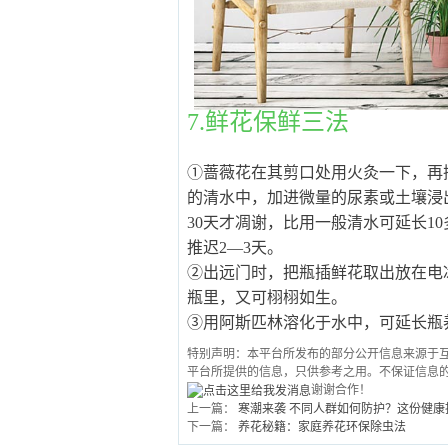
7.鲜花保鲜三法
①蔷薇花在其剪口处用火灸一下，再插
的清水中，加进微量的尿素或土壤浸
30天才凋谢，比用一般清水可延长1
推迟2—3天。
②出远门时，把瓶插鲜花取出放在电
瓶里，又可栩栩如生。
③用阿斯匹林溶化于水中，可延长瓶
特别声明：本平台所发布的部分公开信息来源于互
平台所提供的信息，只供参考之用。不保证信息
谢谢合作！
上一篇：
寒潮来袭 不同人群如何防护？这份健康
下一篇：
养花秘籍：家庭养花环保除虫法