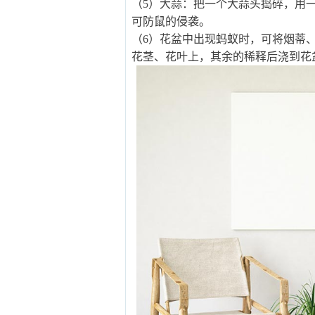
（5）大蒜：把一个大蒜头捣碎，用
可防鼠的侵袭。
（6）花盆中出现蚂蚁时，可将烟蒂
花茎、花叶上，其余的稀释后浇到花