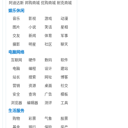
阿迪达斯
邦购商城
优购商城
耐克商城
娱乐休闲
音乐
影视
游戏
动漫
图片
小说
笑话
星相
交友
新闻
体育
军事
摄影
明星
社区
聊天
电脑网络
互联网
硬件
数码
软件
电脑
编程
设计
建站
站长
搜索
网址
博客
营销
资源
桌面
社交
安全
查询
广告
模板
浏览器
编辑器
测评
工具
生活服务
购物
彩票
气象
股票
基金
银行
保险
房产