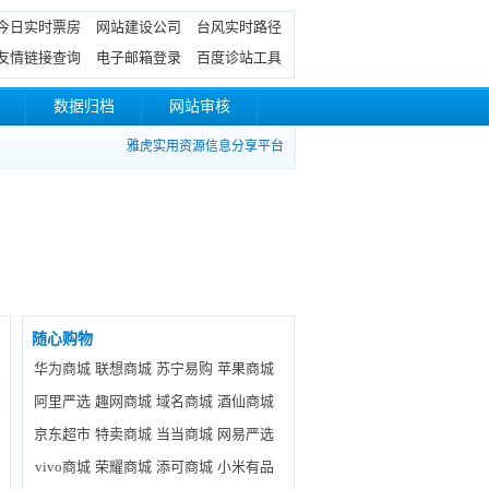
今日实时票房
网站建设公司
台风实时路径
友情链接查询
电子邮箱登录
百度诊站工具
数据归档
网站审核
雅虎实用资源信息分享平台
随心购物
华为商城
联想商城
苏宁易购
苹果商城
阿里严选
趣网商城
域名商城
酒仙商城
京东超市
特卖商城
当当商城
网易严选
vivo商城
荣耀商城
添可商城
小米有品