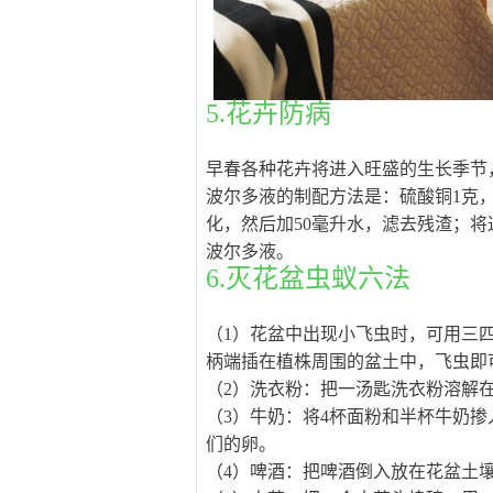
5.花卉防病
早春各种花卉将进入旺盛的生长季节，
波尔多液的制配方法是：硫酸铜1克，
化，然后加50毫升水，滤去残渣；
波尔多液。
6.灭花盆虫蚁六法
（1）花盆中出现小飞虫时，可用三
柄端插在植株周围的盆土中，飞虫即
（2）洗衣粉：把一汤匙洗衣粉溶解
（3）牛奶：将4杯面粉和半杯牛奶掺
们的卵。
（4）啤酒：把啤酒倒入放在花盆土