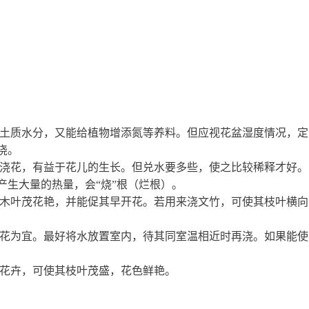
持土质水分，又能给植物增添氮等养料。但应视花盆湿度情况，定
浇。
来浇花，有益于花儿的生长。但兑水要多些，使之比较稀释才好。
产生大量的热量，会“烧”根（烂根）。
花木叶茂花艳，并能促其早开花。若用来浇文竹，可使其枝叶横向
浇花为宜。最好将水放置室内，待其同室温相近时再浇。如果能使
等花卉，可使其枝叶茂盛，花色鲜艳。