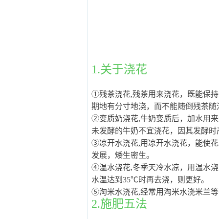
1.关于浇花
①残茶浇花,残茶用来浇花，既能保
期地有分寸地浇，而不能随倒残茶随
②变质奶浇花,牛奶变质后，加水用
未发酵的牛奶不宜浇花，因其发酵时
③凉开水浇花,用凉开水浇花，能使
发展，矮生密生。
④温水浇花,冬季天冷水凉，用温水
水温达到35℃时再去浇，则更好。
⑤淘米水浇花,经常用淘米水浇米兰
2.施肥五法