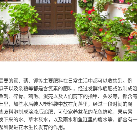
需要的氮、磷、钾等主要肥料在日常生活中都可以收集到。例
瓜子以及杂粮等都是含氮素的肥料，经过发酵作底肥或泡制成溶
鱼刺、碎骨、鸡毛、蛋壳以及人们剪下的指甲、头发等，都含有
土里，加些水后装入塑料袋中放在角落里，经过一段时间的腐
些废料泡制成溶液后追肥，可使家养盆花的花色鲜艳，果实累
换下来的水、草木灰水，以及雨水和鱼缸里的废水等，都含有一
起到促进花木生长发育的作用。