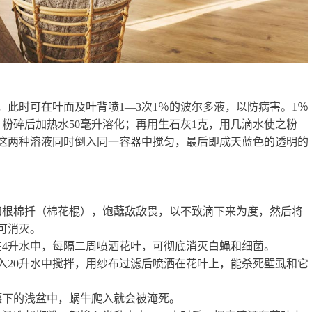
此时可在叶面及叶背喷1—3次1％的波尔多液，以防病害。1％
粉碎后加热水50毫升溶化；再用生石灰1克，用几滴水使之粉
将这两种溶液同时倒入同一容器中搅匀，最后即成天蓝色的透明的
四根棉扦（棉花棍），饱蘸敌敌畏，以不致滴下来为度，然后将
可消灭。
在4升水中，每隔二周喷洒花叶，可彻底消灭白蝇和细菌。
入20升水中搅拌，用纱布过滤后喷洒在花叶上，能杀死壁虱和它
壤下的浅盆中，蜗牛爬入就会被淹死。