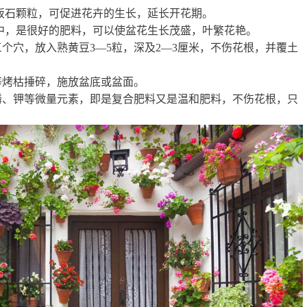
麦饭石颗粒，可促进花卉的生长，延长开花期。
盆中，是很好的肥料，可以使盆花生长茂盛，叶繁花艳。
个穴，放入熟黄豆3—5粒，深及2—3厘米，不伤花根，并覆土
等烤枯捶碎，施放盆底或盆面。
磷、钾等微量元素，即是复合肥料又是温和肥料，不伤花根，只