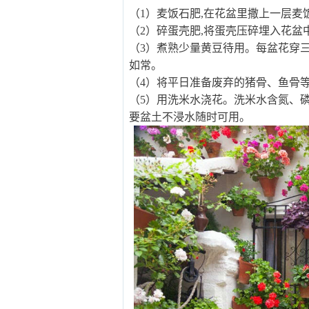
（1）麦饭石肥,在花盆里撒上一层
（2）碎蛋壳肥,将蛋壳压碎埋入花
（3）煮熟少量黄豆待用。每盆花穿三
如常。
（4）将平日准备废弃的猪骨、鱼骨
（5）用洗米水浇花。洗米水含氮、
要盆土不浸水随时可用。