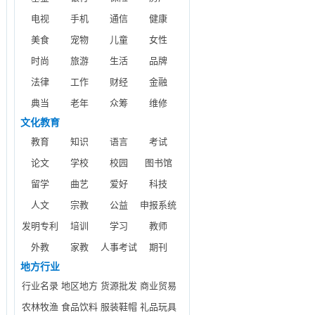
电视
手机
通信
健康
美食
宠物
儿童
女性
时尚
旅游
生活
品牌
法律
工作
财经
金融
典当
老年
众筹
维修
文化教育
教育
知识
语言
考试
论文
学校
校园
图书馆
留学
曲艺
爱好
科技
人文
宗教
公益
申报系统
发明专利
培训
学习
教师
外教
家教
人事考试
期刊
地方行业
行业名录
地区地方
货源批发
商业贸易
农林牧渔
食品饮料
服装鞋帽
礼品玩具