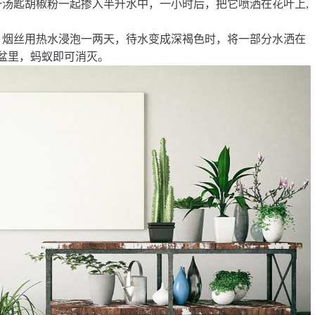
一汤匙胡椒粉一起掺入半升水中，一小时后，把它喷洒在花叶上,
、烟丝用热水浸泡一两天，待水变成深褐色时，将一部分水洒在
盆里，蚂蚁即可消灭。