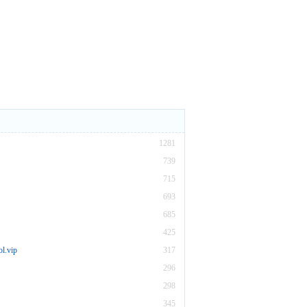
1281
739
715
693
685
425
l.vip
317
296
298
345