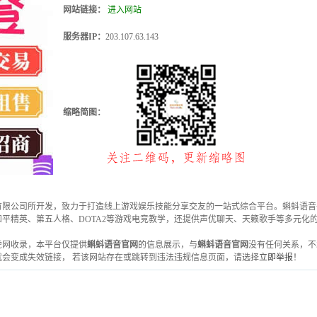
网站链接：
进入网站
服务器IP：
203.107.63.143
缩略简图：
有限公司所开发，致力于打造线上游戏娱乐技能分享交友的一站式综合平台。蝌蚪语音
平精英、第五人格、DOTA2等游戏电竞教学，还提供声优聊天、天籁歌手等多元化
一雅虎网收录，本平台仅提供
蝌蚪语音官网
的信息展示，与
蝌蚪语音官网
没有任何关系，不
会变成失效链接， 若该网站存在或跳转到违法违规信息页面，请选择
立即举报
！