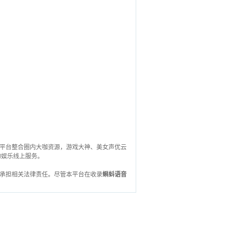
平台整合圈内大咖资源，游戏大神、美女声优云
的娱乐线上服务。
承担相关法律责任。尽管本平台在收录
蝌蚪语音