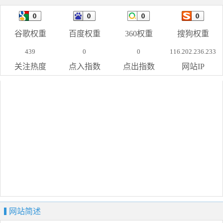
谷歌权重
百度权重
360权重
搜狗权重
439
0
0
116.202.236.233
关注热度
点入指数
点出指数
网站IP
网站简述