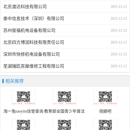
北京渡达科技有限公司
2025-12-13
泰中信息技术（深圳）有限公司
2025-12-13
苏州俊福机电设备有限公司
2025-12-12
北京四方博润科技有限责任公司
2025-12-12
深圳市快修机电设备有限公司
2025-12-12
芜湖瑞匠房屋维修工程有限公司
2025-12-12
相关推荐
淘一兔taoyitu信誉查询
教育部全国青少年普法
挠脚吧
网
网