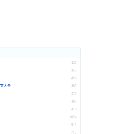
421
453
456
范文大全
485
371
403
470
1024
911
717