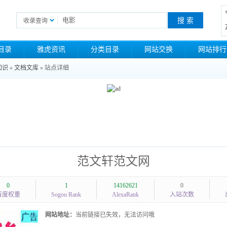
收录查询
目录
雅虎资讯
分类目录
网站交换
网站排行
知识
»
文档文库
» 站点详细
范文轩范文网
0
1
14162621
0
百度权重
Sogou Rank
AlexaRank
入站次数
网站地址：
当前链接已失效，无法访问哦