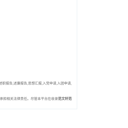
述职报告,述廉报告,思想汇报,入党申请,入团申请,
承担相关法律责任。尽管本平台在收录
范文轩范