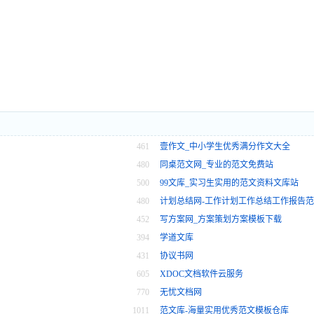
461
壹作文_中小学生优秀满分作文大全
480
同桌范文网_专业的范文免费站
500
99文库_实习生实用的范文资料文库站
480
计划总结网-工作计划工作总结工作报告
452
写方案网_方案策划方案模板下载
394
学道文库
431
协议书网
605
XDOC文档软件云服务
770
无忧文档网
1011
范文库-海量实用优秀范文模板仓库