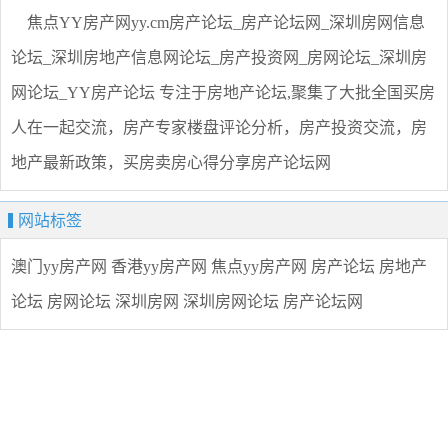
焦点YY房产网yy.cm房产论坛_房产论坛网_深圳房网信息
论坛_深圳房地产信息网论坛_房产投资网_房网论坛_深圳房
网论坛_YY房产论坛 专注于房地产论坛,聚集了大批全国买房
人在一起交流，房产专家楼盘评论分析，房产投资交流，房
地产最新政策，买房卖房心得分享房产论坛网
网站标签
澳门yy房产网
香港yy房产网
焦点yy房产网
房产论坛
房地产
论坛
房网论坛
深圳房网
深圳房网论坛
房产论坛网