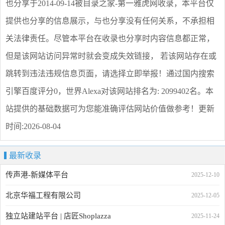
也分享
于2014-09-14被目录之家-第一雅虎网收录，本平台仅
提供
也分享
的信息展示，与
也分享
没有任何关系，不承担相
关法律责任。尽管本平台在收录
也分享
时内容信息都正常，
但是该网站访问异常时就会变成失效链接， 若该网站存在或
跳转到违法违规信息页面，请选择
立即举报
！通过国内搜索
引擎百度评分0，世界Alexa对该网站排名为: 2099402名。本
站提供的基础数据可为您能准确评估网站价值做参考！
更新
时间:2026-08-04
最新收录
传声港-新媒体平台
2025-12-10
北京华福工程有限公司
2025-12-05
独立站建站平台 | 店匠Shoplazza
2025-11-24