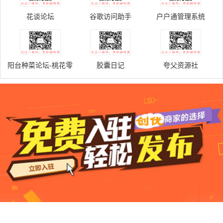
花谈论坛
谷歌访问助手
户户通管理系统
阳台种菜论坛-桃花零
胶囊日记
夸父资源社
零妖