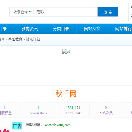
收录查询
目录
雅虎资讯
分类目录
网站交换
网站排行
教育
»
基础教育
» 站点详细
秋千网
1
1
15841174
0
百度权重
Sogou Rank
AlexaRank
入站次数
网站地址：
www.9swing.com