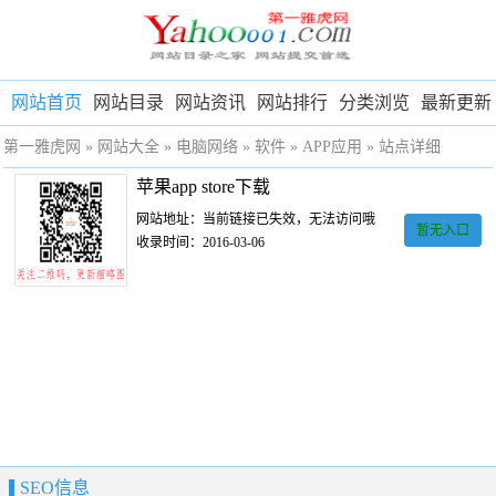
网站首页
网站目录
网站资讯
网站排行
分类浏览
最新更新
第一雅虎网
»
网站大全
»
电脑网络
»
软件
»
APP应用
» 站点详细
苹果app store下载
网站地址：当前链接已失效，无法访问哦
暂无入口
收录时间：2016-03-06
SEO信息