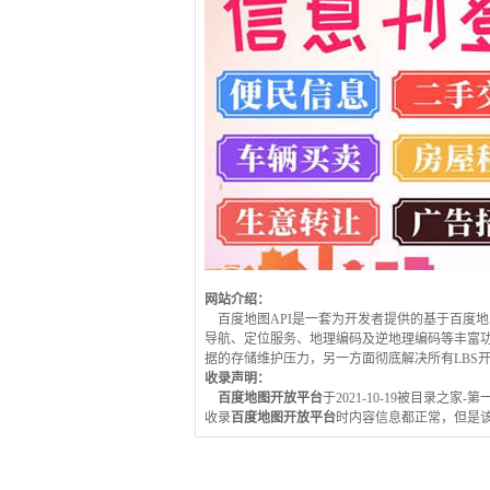
网站介绍：
百度地图API是一套为开发者提供的基于百度地图的
导航、定位服务、地理编码及逆地理编码等丰富功
据的存储维护压力，另一方面彻底解决所有LBS
收录声明：
百度地图开放平台
于2021-10-19被目录之
收录
百度地图开放平台
时内容信息都正常，但是