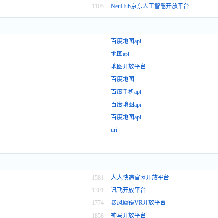
1105
NeuHub京东人工智能开放平台
百度地图api
地图api
地图开放平台
百度地图
百度手机api
百度地图api
百度地图api
uri
1581
人人快递官网开放平台
1301
讯飞开放平台
1774
暴风魔镜VR开放平台
1858
神马开放平台