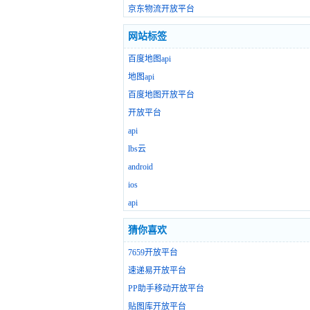
京东物流开放平台
网站标签
百度地图api
地图api
百度地图开放平台
开放平台
api
lbs云
android
ios
api
猜你喜欢
7659开放平台
速递易开放平台
PP助手移动开放平台
贴图库开放平台