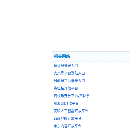
相关网站
搜狐号登录入口
大风号平台登陆入口
时间号平台登录入口
货拉拉开放平台
真快乐开放平台-真快乐
用友U8开放平台
安眼人工智能开放平台
百度地图开放平台
京东内容开放平台