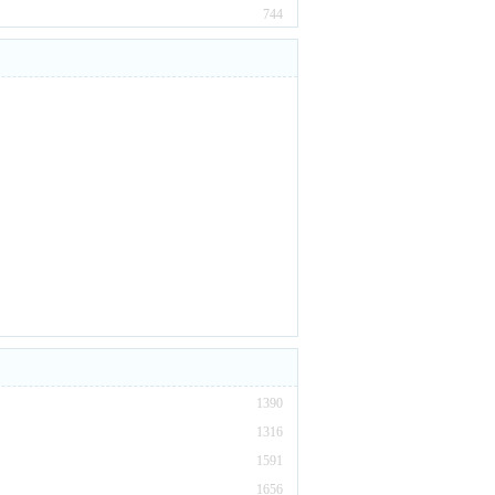
744
1390
1316
1591
1656