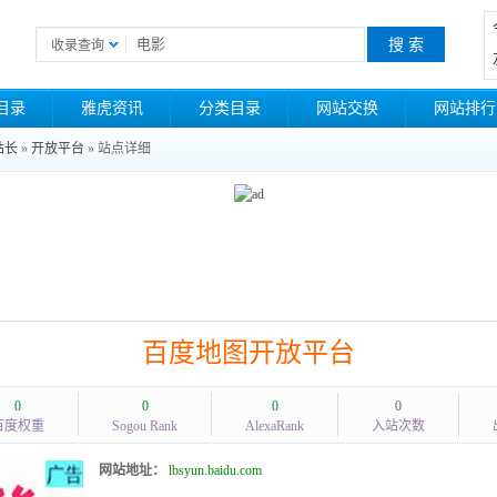
收录查询
目录
雅虎资讯
分类目录
网站交换
网站排行
站长
»
开放平台
» 站点详细
百度地图开放平台
0
0
0
0
百度权重
Sogou Rank
AlexaRank
入站次数
网站地址：
lbsyun.baidu.com