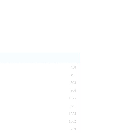
450
491
503
866
1025
881
1555
1062
759