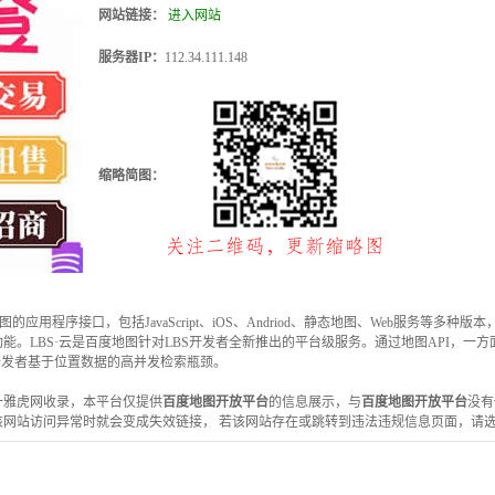
网站链接：
进入网站
服务器IP：
112.34.111.148
缩略简图：
应用程序接口，包括JavaScript、iOS、Andriod、静态地图、Web服务等多
能。LBS·云是百度地图针对LBS开发者全新推出的平台级服务。通过地图API，一
开发者基于位置数据的高并发检索瓶颈。
家-第一雅虎网收录，本平台仅提供
百度地图开放平台
的信息展示，与
百度地图开放平台
没有
该网站访问异常时就会变成失效链接， 若该网站存在或跳转到违法违规信息页面，请