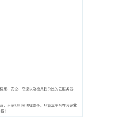
稳定、安全、高速以及极具性价比的云服务器、
系，不承担相关法律责任。尽管本平台在收录
紫
举报
！