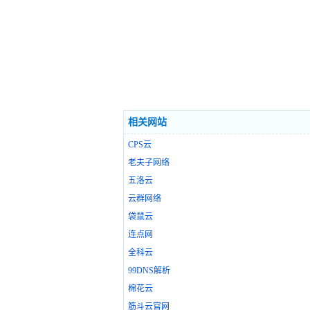
相关网站
CPS云
老夫子网络
五洛云
云群网络
袋鼠云
连点网
全科云
99DNS解析
棉花云
筋斗云官网