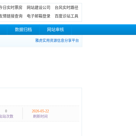
今日实时票房
网站建设公司
台风实时路径
友情链接查询
电子邮箱登录
百度诊站工具
数据归档
网站审核
雅虎实用资源信息分享平台
0
2026-05-22
出站次数
刷新时间