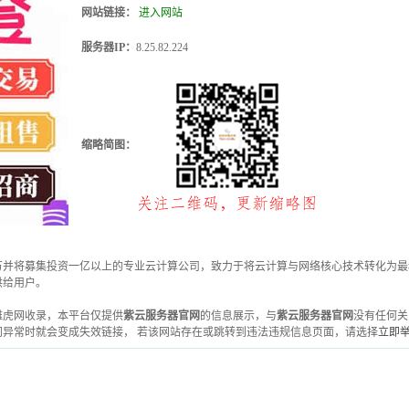
网站链接：
进入网站
服务器IP：
8.25.82.224
缩略简图：
万并将募集投资一亿以上的专业云计算公司，致力于将云计算与网络核心技术转化为最
供给用户。
第一雅虎网收录，本平台仅提供
紫云服务器官网
的信息展示，与
紫云服务器官网
没有任何关
问异常时就会变成失效链接， 若该网站存在或跳转到违法违规信息页面，请选择
立即