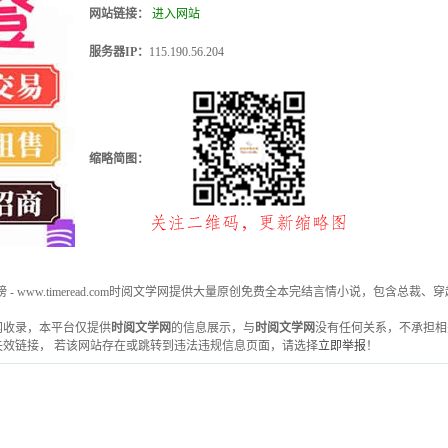
网站链接：
进入网站
服务器IP：
115.190.56.204
缩略简图：
 - www.timeread.com时阅文学网提供大量原创免费全本完结言情小说，包含
雅虎网收录，本平台仅提供
时阅文学网
的信息展示，与
时阅文学网
没有任何关系，不承担相
效链接， 若该网站存在或跳转到违法违规信息页面，请选择
立即举报
！