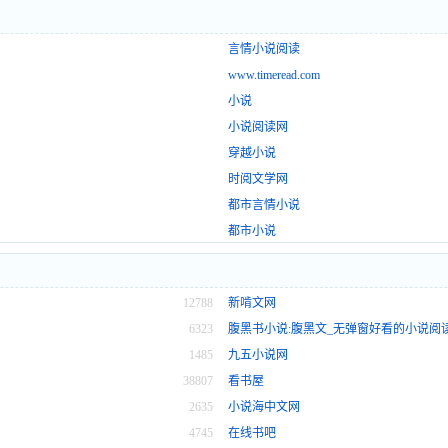
言情小说阅读
www.timeread.com
小说
小说阅读网
穿越小说
时阅文学网
都市言情小说
都市小说
12788
新啃文网
6323
腹黑书小说:腹黑文_无弹窗好看的小说阅读
排行榜_言情穿越小说大全
1485
九五小说网
38807
看书屋
2635
小说海中文网
4745
在线书吧