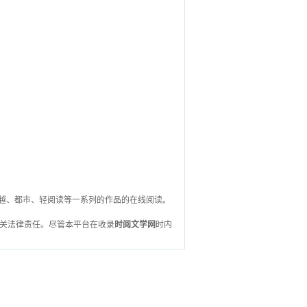
总裁、穿越、都市、轻阅读等一系列的作品的在线阅读。
关法律责任。尽管本平台在收录
时阅文学网
时内