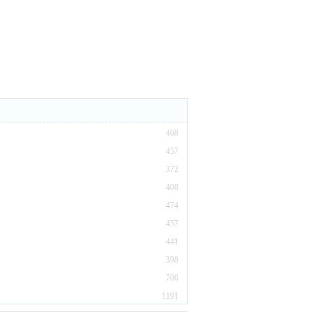
468
457
372
408
474
457
441
398
706
1191