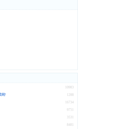
10983
网!
1288
16734
9751
3531
8481