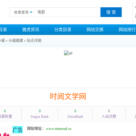
收录查询
目录
雅虎资讯
分类目录
网站交换
网站排行
小说
»
小说阅读
» 站点详细
时阅文学网
0
0
0
0
百度权重
Sogou Rank
AlexaRank
入站次数
网站地址：
www.timeread.cn