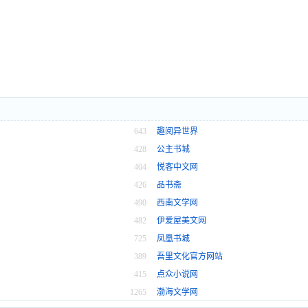
643
趣阅异世界
428
公主书城
404
悦客中文网
426
品书斋
490
西南文学网
482
伊爱屋美文网
725
凤凰书城
389
吾里文化官方网站
415
点众小说网
1265
渤海文学网