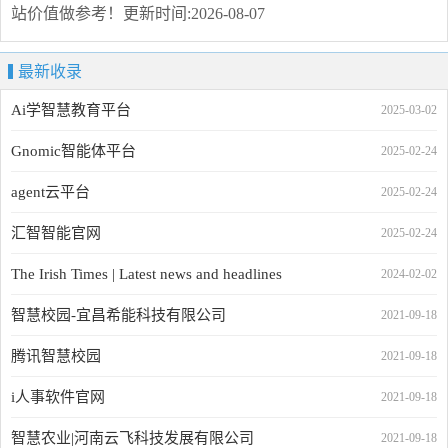
站价值做参考！
更新时间:2026-08-07
最新收录
Ai学智慧教育平台
2025-03-02
Gnomic智能体平台
2025-02-24
agent云平台
2025-02-24
汇智智能官网
2025-02-24
The Irish Times | Latest news and headlines
2024-02-02
智慧校园-宜昌希能科技有限公司
2021-09-18
腾讯智慧校园
2021-09-18
i人事软件官网
2021-09-18
智慧农业|河南云飞科技发展有限公司
2021-09-18