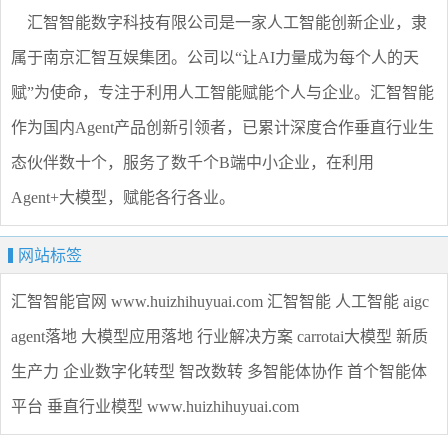
汇智智能数字科技有限公司是一家人工智能创新企业，隶
属于南京汇智互娱集团。公司以“让AI力量成为每个人的天
赋”为使命，专注于利用人工智能赋能个人与企业。汇智智能
作为国内Agent产品创新引领者，已累计深度合作垂直行业生
态伙伴数十个，服务了数千个B端中小企业，在利用
Agent+大模型，赋能各行各业。
网站标签
汇智智能官网
www.huizhihuyuai.com
汇智智能
人工智能
aigc
agent落地
大模型应用落地
行业解决方案
carrotai大模型
新质
生产力
企业数字化转型
智改数转
多智能体协作
首个智能体
平台
垂直行业模型
www.huizhihuyuai.com