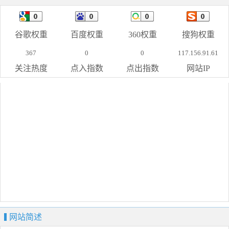
谷歌权重
百度权重
360权重
搜狗权重
367
0
0
117.156.91.61
关注热度
点入指数
点出指数
网站IP
网站简述