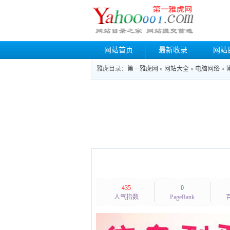
网站首页
最新收录
网站
雅虎目录：
第一雅虎网
»
网站大全
»
电脑网络
»
435
0
人气指数
PageRank