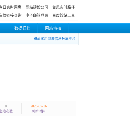
今日实时票房
网站建设公司
台风实时路径
友情链接查询
电子邮箱登录
百度诊站工具
数据归档
网站审核
雅虎实用资源信息分享平台
0
2026-05-16
出站次数
刷新时间