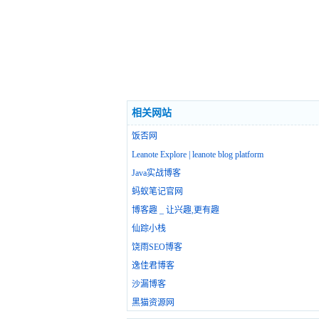
相关网站
饭否网
Leanote Explore | leanote blog platform
Java实战博客
蚂蚁笔记官网
博客趣 _ 让兴趣,更有趣
仙踪小栈
饶雨SEO博客
逸佳君博客
沙漏博客
黑猫资源网