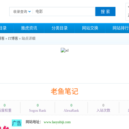
收录查询
目录
雅虎资讯
分类目录
网站交换
网站排行
博客
»
IT博客
» 站点详细
老鱼笔记
0
0
0
0
百度权重
Sogou Rank
AlexaRank
入站次数
网站地址：
www.laoyubiji.com