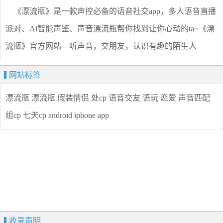
《漂流瓶》是一款声控必备的语音社交app，多人语音直播
派对、Ai智能声鉴、声音漂流瓶帮你找到让你心动的ta~《漂
流瓶》官方网站—听声音，交朋友，认识有趣的陌生人
网站标签
漂流瓶
漂流瓶
假装情侣
处cp
语音交友
语玩
恋爱
声音匹配
组cp
七天cp
android
iphone
app
收录声明