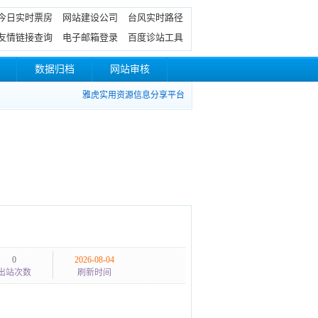
今日实时票房
网站建设公司
台风实时路径
友情链接查询
电子邮箱登录
百度诊站工具
数据归档
网站审核
雅虎实用资源信息分享平台
0
2026-08-04
出站次数
刷新时间