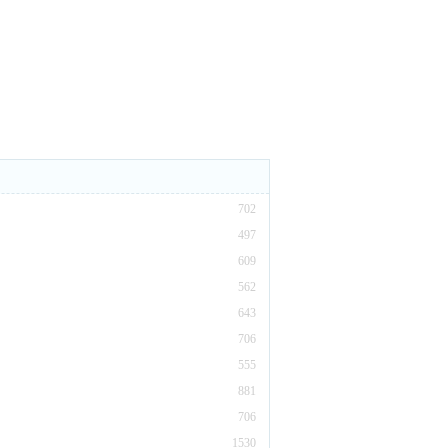
702
497
609
562
643
706
555
881
706
1530