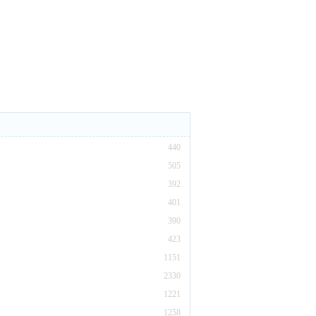
440
505
392
401
390
423
1151
2330
1221
1258