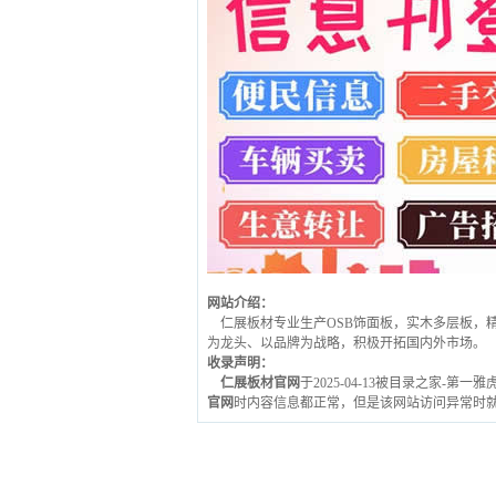
网站介绍：
仁展板材专业生产OSB饰面板，实木多层板，
为龙头、以品牌为战略，积极开拓国内外市场。
收录声明：
仁展板材官网
于2025-04-13被目录之家-第
官网
时内容信息都正常，但是该网站访问异常时就