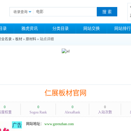
收录查询
目录
雅虎资讯
分类目录
网站交换
网站排行
行业名录
»
板材
»
原材料
» 站点详细
仁展板材官网
0
0
0
0
百度权重
Sogou Rank
AlexaRank
入站次数
网站地址：
www.gzrenzhan.com