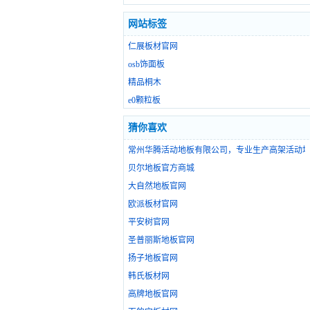
网站标签
仁展板材官网
osb饰面板
精品桐木
e0颗粒板
猜你喜欢
常州华腾活动地板有限公司，专业生产高架活动
贝尔地板官方商城
大自然地板官网
欧派板材官网
平安树官网
圣普丽斯地板官网
扬子地板官网
韩氏板材网
高牌地板官网