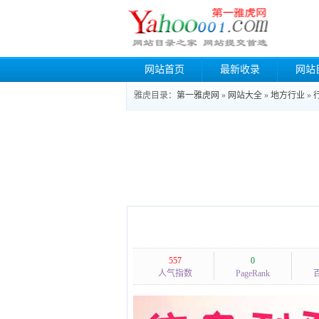
网站首页
最新收录
网站
雅虎目录：
第一雅虎网
»
网站大全
»
地方行业
»
557
0
人气指数
PageRank