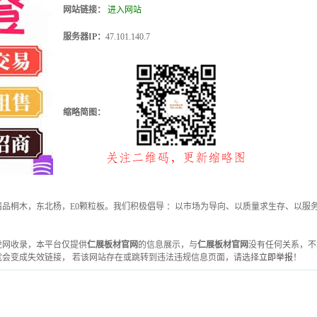
网站链接：
进入网站
服务器IP：
47.101.140.7
缩略简图：
精品桐木，东北杨，E0颗粒板。我们积极倡导 ：以市场为导向、以质量求生存、以服
一雅虎网收录，本平台仅提供
仁展板材官网
的信息展示，与
仁展板材官网
没有任何关系，不
会变成失效链接， 若该网站存在或跳转到违法违规信息页面，请选择
立即举报
！