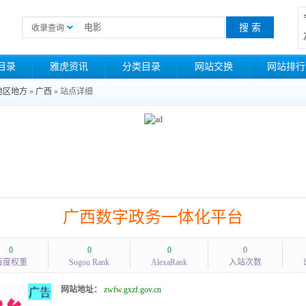
收录查询
目录
雅虎资讯
分类目录
网站交换
网站排行
地区地方
»
广西
» 站点详细
广西数字政务一体化平台
0
0
0
0
百度权重
Sogou Rank
AlexaRank
入站次数
网站地址：
zwfw.gxzf.gov.cn