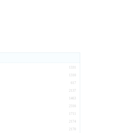
1331
1310
617
2137
1463
2316
1711
2174
2170