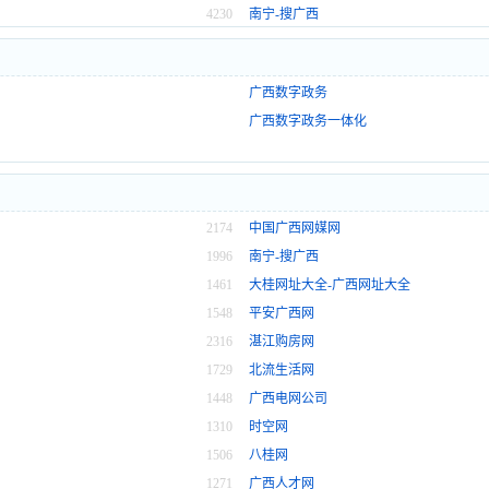
4230
南宁-搜广西
广西数字政务
广西数字政务一体化
2174
中国广西网媒网
1996
南宁-搜广西
1461
大桂网址大全-广西网址大全
1548
平安广西网
2316
湛江购房网
1729
北流生活网
1448
广西电网公司
1310
时空网
1506
八桂网
1271
广西人才网