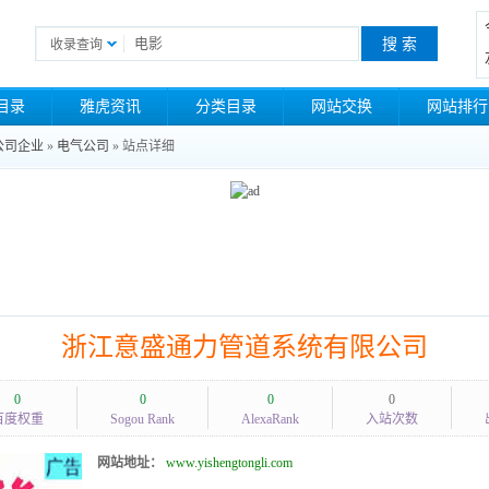
收录查询
目录
雅虎资讯
分类目录
网站交换
网站排行
公司企业
»
电气公司
» 站点详细
浙江意盛通力管道系统有限公司
0
0
0
0
百度权重
Sogou Rank
AlexaRank
入站次数
网站地址：
www.yishengtongli.com