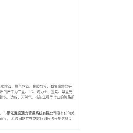
洒水软管、燃气软管、橡胶软接、弹簧减震器等。
品质的产品为三星、LG、海力士、宝马、华星光
钢铁、造船、天然气、核能工程等行业的管路系
，与
浙江意盛通力管道系统有限公司
没有任何关
链接， 若该网站存在或跳转到违法违规信息页