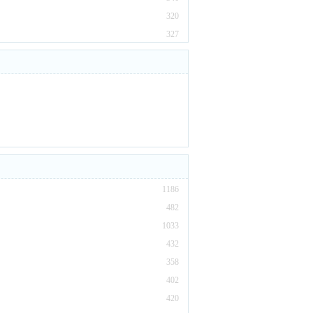
320
327
1186
482
1033
432
358
402
420