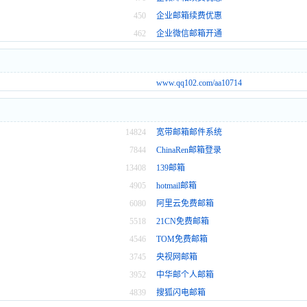
450
企业邮箱续费优惠
462
企业微信邮箱开通
www.qq102.com/aa10714
14824
宽带邮箱邮件系统
7844
ChinaRen邮箱登录
13408
139邮箱
4905
hotmail邮箱
6080
阿里云免费邮箱
5518
21CN免费邮箱
4546
TOM免费邮箱
3745
央视网邮箱
3952
中华邮个人邮箱
4839
搜狐闪电邮箱