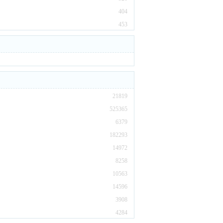
404
453
21819
525365
6379
182293
14972
8258
10563
14596
3908
4284