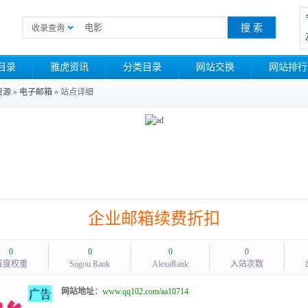
收录查询
目录
雅虎资讯
分类目录
网站交换
网站排行
资源
»
电子邮箱
» 站点详细
企业邮箱续费折扣
0
0
0
0
百度权重
Sogou Rank
AlexaRank
入站次数
网站地址：
www.qq102.com/aa10714