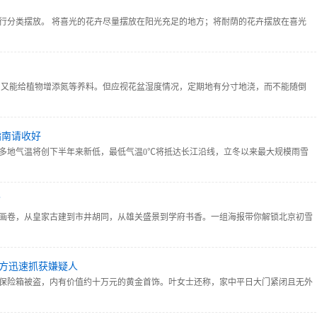
行分类摆放。 将喜光的花卉尽量摆放在阳光充足的地方；将耐荫的花卉摆放在喜光
的花卉浇水的间隔时间要短；耐旱的花卉浇水的间隔时间要长。
，又能给植物增添氮等养料。但应视花盆湿度情况，定期地有分寸地浇，而不能随倒
指南请收好
多地气温将创下半年来新低，最低气温0℃将抵达长江沿线，立冬以来最大规模雨雪
这份健康指南请收好
了
画卷，从皇家古建到市井胡同，从雄关盛景到学府书香。一组海报带你解锁北京初雪
与冬日京城的美好之约。
方迅速抓获嫌疑人
保险箱被盗，内有价值约十万元的黄金首饰。叶女士还称，家中平日大门紧闭且无外
怀疑失窃已久。警方经数轮排查，将已潜逃至安徽的叶女士邻居陆某抓获，经审讯，
在去年12月趁叶女士家中无人实施盗窃。（柯桥警方）