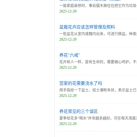
一般家庭装修时，事后锯木屑往往把它作为垃圾
2025-12-29
盆栽花卉应该怎样管理及照料
一些盆花从室内或棚内出来，可进行换盆。种类
2025-12-29
尾葵等。
养花“六戒”
花卉和人一样，是有生命的，需要细心呵护。不
2025-12-29
您家的花需要浇水了吗
用手指捻一下盆土，如土壤粉末状，表示盆土已
2025-12-29
均为经验之谈，它只能告诉人们盆土干湿的大概
可看到刻度上出现”干燥或湿润等字样，便可确
养花常见的三个误区
夏季给花多“喝水”并非越多越好。可在每天清
2025-12-29
以盆底有水流出为准。 一些肉质根的花卉，如
起暴晒，大家可在中午比较干燥时适在叶面喷些