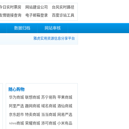
今日实时票房
网站建设公司
台风实时路径
友情链接查询
电子邮箱登录
百度诊站工具
数据归档
网站审核
雅虎实用资源信息分享平台
随心购物
华为商城
联想商城
苏宁易购
苹果商城
阿里严选
趣网商城
域名商城
酒仙商城
京东超市
特卖商城
当当商城
网易严选
vivo商城
荣耀商城
添可商城
小米有品