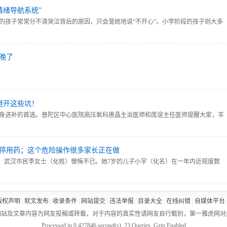
情绪导航系统”
的孩子常常分不清哭泣背后的原因，只会笼统地说“不开心”。小学阶段的孩子则大多
失利的沮丧。
晚了
避开这些坑！
身进补的首选。普陀区中心医院高压氧科唐晶主治医师和庞谊主任医师提醒大家，羊
必看~冬日的羊肉暖心又暖胃，但要避开这些坑！
暂停用药；这个危险操作很多家长正在做
日，武汉市民李女士（化姓）懊悔不已。她7岁的儿子小宇（化名）在一年内近视度数
擅自给孩子使用低浓度阿托品滴眼液，还拒绝给孩子配戴眼镜。为此，武汉大学附属爱
防控需科学规范，盲目“自救”可能适得其反。
版权声明
|
软文发布
|
收录条件
|
网站提交
|
违法举报
|
目录大全
|
在线纠错
|
自媒体平台
网站及文章内容为网友投稿或转载，对于内容的真实性请网友自行甄别，第一雅虎网对
Processed in 0.427846 second(s), 23 Queries, Gzip Enabled