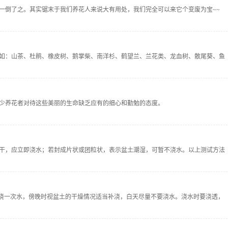
一倒了之。其实锯末于我们养花人来说大有用处，我们完全可以来它个变废为宝~~
如：山茶、杜鹃、橡皮树、鹅掌柴、南洋杉、鹤望兰、兰花类、龙血树、散尾葵、鱼
少养花者对待这些美丽的生命缺乏应有的细心和勤勉的态度。
干，应立即浇水；若封成片状或团粒状，表示盆土潮湿，可暂不浇水。以上测试方法
情况、如需要准确知道盆土干湿程度，可购一支土壤温度计，将温度计插入封里，即
切知道何时该浇水。
晨浇一次水，傍晚时视盆土的干燥情况适当补浇，白天尽量不要浇水。浇水时要浇透，
君子兰等，则须控制浇水量，如果花儿“喝水”过多，极易造成烂根。这类花儿也经不