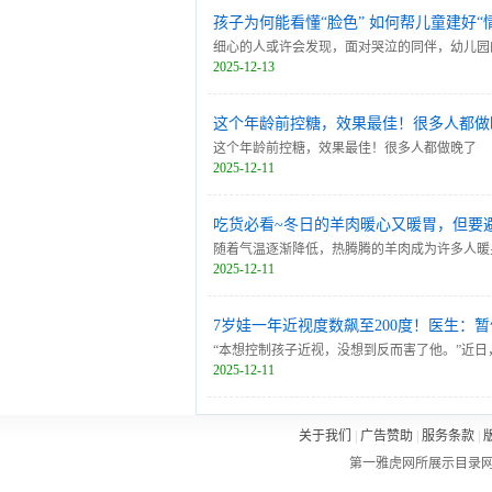
孩子为何能看懂“脸色” 如何帮儿童建好“
细心的人或许会发现，面对哭泣的同伴，幼儿园
2025-12-13
能察觉，同伴哭泣是由于被误解的委屈还是比赛
这个年龄前控糖，效果最佳！很多人都做
这个年龄前控糖，效果最佳！很多人都做晚了
2025-12-11
吃货必看~冬日的羊肉暖心又暖胃，但要
随着气温逐渐降低，热腾腾的羊肉成为许多人暖
2025-12-11
肉虽好，并非人人适宜哟~一起来看看吧！吃货
7岁娃一年近视度数飙至200度！医生：
“本想控制孩子近视，没想到反而害了他。”近
2025-12-11
从轻度飙升至200度，原因竟是家长未遵医嘱
尔眼科医院斜视与小儿眼科专家紧急提醒：近视
关于我们
|
广告赞助
|
服务条款
|
第一雅虎网所展示目录