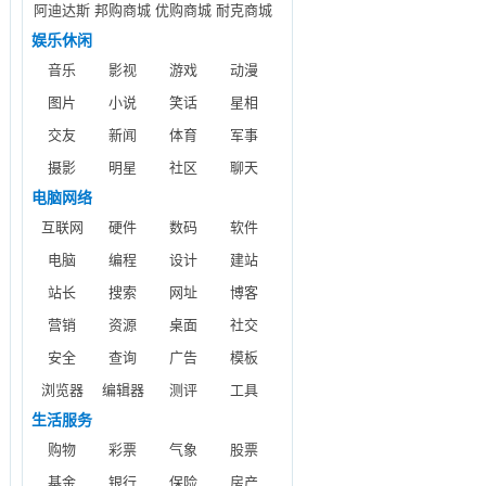
阿迪达斯
邦购商城
优购商城
耐克商城
娱乐休闲
音乐
影视
游戏
动漫
图片
小说
笑话
星相
交友
新闻
体育
军事
摄影
明星
社区
聊天
电脑网络
互联网
硬件
数码
软件
电脑
编程
设计
建站
站长
搜索
网址
博客
营销
资源
桌面
社交
安全
查询
广告
模板
浏览器
编辑器
测评
工具
生活服务
购物
彩票
气象
股票
基金
银行
保险
房产