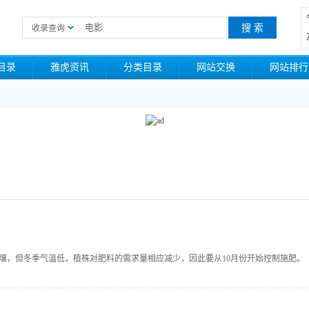
收录查询
目录
雅虎资讯
分类目录
网站交换
网站排行
壤，但冬季气温低，植株对肥料的需求量相应减少，因此要从10月份开始控制施肥。
粉粒等。要减少氮肥的施用量，避免枝叶徒长，进而影响生理休眠。如叶片出现黄
以改善土壤理化性状。