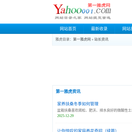
网站首页
最新收录
网站
雅虎目录：
第一雅虎网
»
站长资讯
第一雅虎资讯
家养扶桑冬季如何管理
盆栽扶桑喜欢疏松、肥沃、排水良好的微酸性土
2025-12-29
可在盆土表面撒一薄层干肥，如粗粒饼粉、酱渣
化，可浇施浓度为0。3%的硫酸亚铁水溶液，
让你惊叹的家庭养花奇招（续篇）