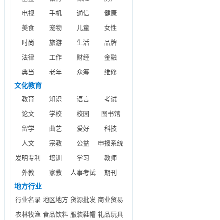
电视
手机
通信
健康
美食
宠物
儿童
女性
时尚
旅游
生活
品牌
法律
工作
财经
金融
典当
老年
众筹
维修
文化教育
教育
知识
语言
考试
论文
学校
校园
图书馆
留学
曲艺
爱好
科技
人文
宗教
公益
申报系统
发明专利
培训
学习
教师
外教
家教
人事考试
期刊
地方行业
行业名录
地区地方
货源批发
商业贸易
农林牧渔
食品饮料
服装鞋帽
礼品玩具