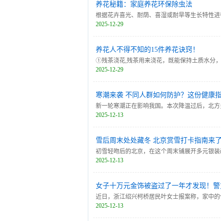
养花秘籍：家庭养花环保除虫法
根据花卉喜光、耐荫、喜湿或耐旱等生长特性进
2025-12-29
花卉的下层或阳光不能直接照射到的地方；喜湿
养花人不得不知的15件养花诀窍！
①残茶浇花,残茶用来浇花，既能保持土质水分
2025-12-29
残茶随浇。
寒潮来袭 不同人群如何防护？这份健康
新一轮寒潮正在影响我国。本次降温过后，北方
2025-12-13
天气也将来袭。寒潮来袭 不同人群如何防护？
雪后周末处处藏冬 北京赏雪打卡指南来
初雪轻吻后的北京，在这个周末铺展开多元银装
2025-12-13
后的每一处心动，收藏这份指南，带您共赴一场
女子十万元金饰被盗过了一年才发现！警
近日，浙江绍兴柯桥居民叶女士报案称，家中的
2025-12-13
人来访，最后确认黄金首饰已是一年以前，因此
陆某对其盗窃行为供认不讳，称其因手头拮据，