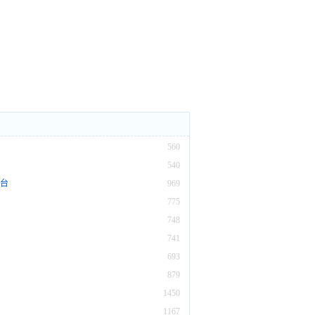
560
540
平台
969
775
748
741
693
879
1450
1167