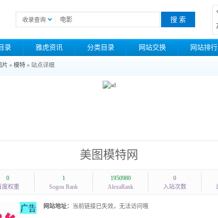
收录查询
目录
雅虎资讯
分类目录
网站交换
网站排行
图片
»
模特
» 站点详细
美图模特网
0
1
1950980
0
百度权重
Sogou Rank
AlexaRank
入站次数
网站地址：
当前链接已失效，无法访问哦