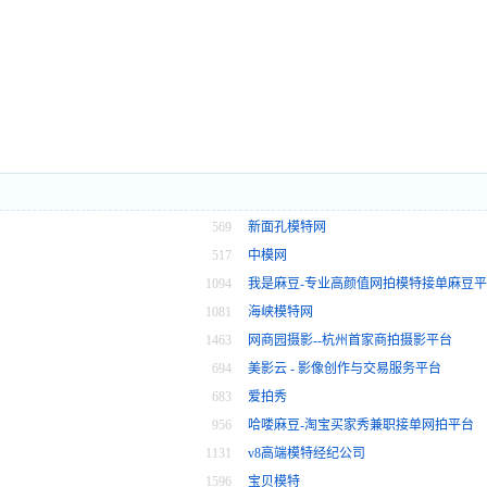
569
新面孔模特网
517
中模网
1094
我是麻豆-专业高颜值网拍模特接单麻豆
1081
海峡模特网
1463
网商园摄影--杭州首家商拍摄影平台
694
美影云 - 影像创作与交易服务平台
683
爱拍秀
956
哈喽麻豆-淘宝买家秀兼职接单网拍平台
1131
v8高端模特经纪公司
1596
宝贝模特