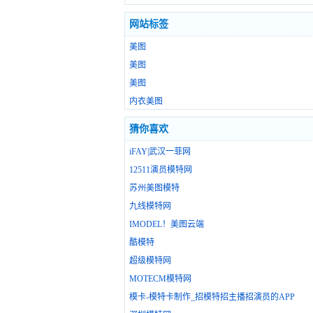
网站标签
美图
美图
美图
内衣美图
猜你喜欢
iFAY|武汉一菲网
12511演员模特网
苏州美图模特
九线模特网
IMODEL！美图云端
酷模特
超级模特网
MOTECM模特网
模卡-模特卡制作_招模特招主播招演员的APP