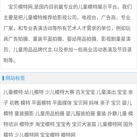
宝贝模特网,是国内目前最专业的儿童模特展示平台。我们
主要是把儿童模特推荐给影视公司，电视台，广告商，专业
厂家，和专业表演活动等所有艺术人才需求的单位，例如玩
具广告拍摄、童装平面拍摄、婴幼用品拍摄、影视剧童星演
员、儿童用品品牌代言,以及参加一些商业活动表演及节目录
制等。
网站标签
儿童模特
幼儿模特
少儿模特大赛
百天宝宝
儿童演出
宝宝
亲
子
初教
模特
平面模特
平面媒体
宝贝网
妈咪
亲子
宝贝
婴儿
模特
童装摄影
儿童用品拍摄
婴儿服装拍摄
童装
外籍儿童
模
特培训
模特步
淘宝模特
宝宝秀
宝贝大家庭
儿童模特网
国外
模特
少儿模特网
宝宝模特
模特网