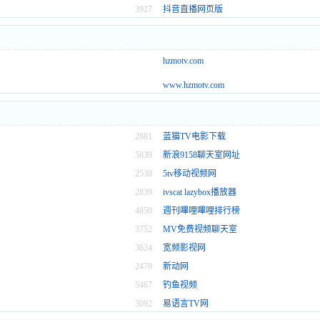
3927
抖音直播网页版
hzmotv.com
www.hzmotv.com
2881
蓝猫TV电影下载
5839
新浪9158聊天室网址
2538
5tv移动视频网
2839
ivscat lazybox播放器
4850
週刊嗶哩嗶哩排行榜
3752
MV免费视频聊天室
3624
宽频影视网
2479
新动网
5467
钓鱼视频
3092
易语言TV网