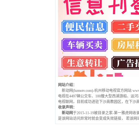
网站介绍：
新动网(hzmotv.com)-杭州移动电视官方网
电视在4497辆公交车、100艘大型西湖游船、
电视联网，目前成功进驻下沙高教园区，在下沙高
收录声明：
新动网
于2015-11-19被目录之家-第一雅虎网
是该网站访问异常时就会变成失效链接， 若该网