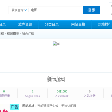
收录查询
目录
雅虎资讯
分类目录
网站交换
网站排行
影视
»
视频播客
» 站点详细
新动网
0
1
5411505
0
百度权重
Sogou Rank
AlexaRank
入站次数
网站地址：
当前链接已失效，无法访问哦