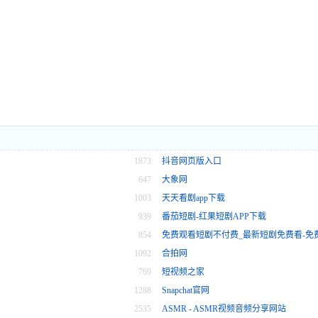
1873
抖音网页版入口
647
大象网
1003
天天看剧app下载
939
番茄短剧-红果短剧APP下载
854
免费观看短剧不付费_最新短剧免费看-免
1092
合拍网
769
短视频之家
1288
Snapchat官网
2535
ASMR - ASMR视频音频分享网站