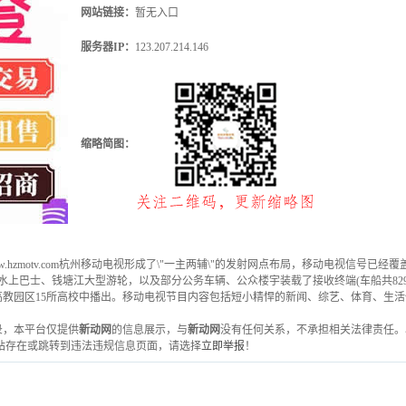
网站链接：
暂无入口
服务器IP：
123.207.214.146
缩略简图：
站 www.hzmotv.com杭州移动电视形成了\"一主两辅\"的发射网点布局，移动电视信号
运河水上巴士、钱塘江大型游轮，以及部分公务车辆、公众楼宇装载了接收终端(车船共82
教园区15所高校中播出。移动电视节目内容包括短小精悍的新闻、综艺、体育、生活
收录，本平台仅提供
新动网
的信息展示，与
新动网
没有任何关系，不承担相关法律责任。
站存在或跳转到违法违规信息页面，请选择
立即举报
！