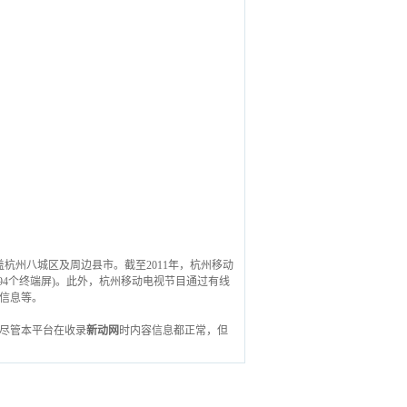
已经覆盖杭州八城区及周边县市。截至2011年，杭州移动
94个终端屏)。此外，杭州移动电视节目通过有线
信息等。
尽管本平台在收录
新动网
时内容信息都正常，但