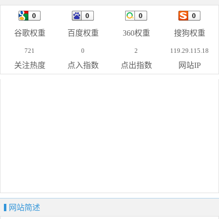
谷歌权重
百度权重
360权重
搜狗权重
721
0
2
119.29.115.18
关注热度
点入指数
点出指数
网站IP
网站简述