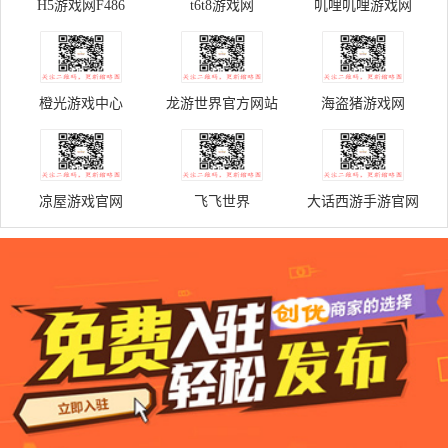
H5游戏网F486
t6t8游戏网
叽哩叽哩游戏网
橙光游戏中心
龙游世界官方网站
海盗猪游戏网
凉屋游戏官网
飞飞世界
大话西游手游官网