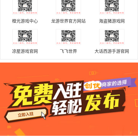
橙光游戏中心
龙游世界官方网站
海盗猪游戏网
凉屋游戏官网
飞飞世界
大话西游手游官网