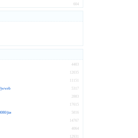
604
4403
12035
11151
jwweb
5317
2883
17615
/jiaowuch
5816
14767
4064
12931