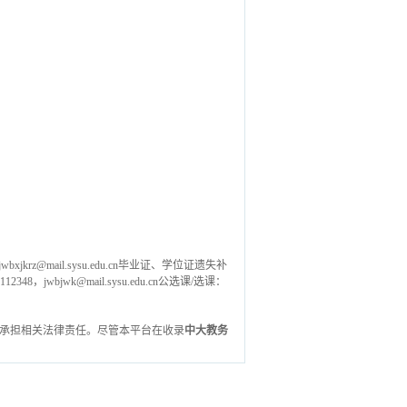
jkrz@mail.sysu.edu.cn毕业证、学位证遗失补
112348，jwbjwk@mail.sysu.edu.cn公选课/选课：
承担相关法律责任。尽管本平台在收录
中大教务