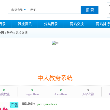
收录查询
目录
雅虎资讯
分类目录
网站交换
网站排行
校园
»
教务
» 站点详细
中大教务系统
0
0
0
0
百度权重
Sogou Rank
AlexaRank
入站次数
网站地址：
jwxt.sysu.edu.cn