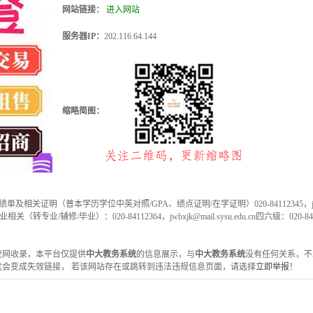
网站链接：
进入网站
服务器IP：
202.116.64.144
缩略简图：
cn/本科成绩单及相关证明（普本学历学位中英对照/GPA、绩点证明/在学证明）020-84112345，jwbx
.cn专业相关（转专业/辅修/毕业）：020-84112364，jwbxjk@mail.sysu.edu.cn四六级：020-84
一雅虎网收录，本平台仅提供
中大教务系统
的信息展示，与
中大教务系统
没有任何关系，不
会变成失效链接， 若该网站存在或跳转到违法违规信息页面，请选择
立即举报
！