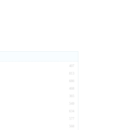
407
813
686
468
365
549
634
577
568