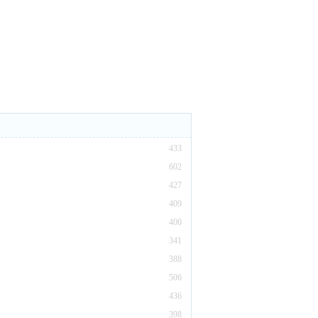
433
602
427
409
400
341
388
506
436
398