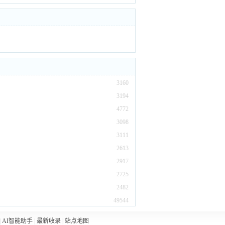
3160
3194
4772
3098
3111
2613
2917
2725
2482
49544
|
AI智能助手
|
最新收录
|
站点地图