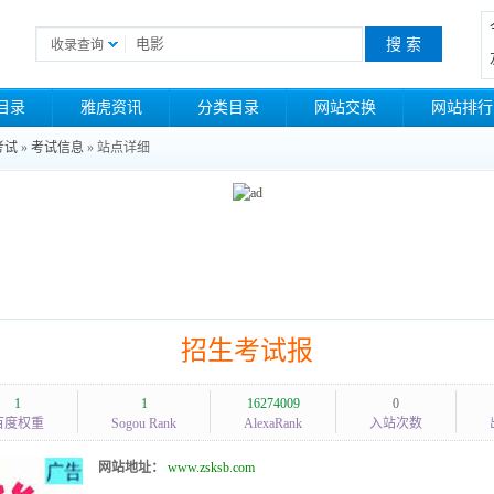
收录查询
目录
雅虎资讯
分类目录
网站交换
网站排行
考试
»
考试信息
» 站点详细
招生考试报
1
1
16274009
0
百度权重
Sogou Rank
AlexaRank
入站次数
网站地址：
www.zsksb.com