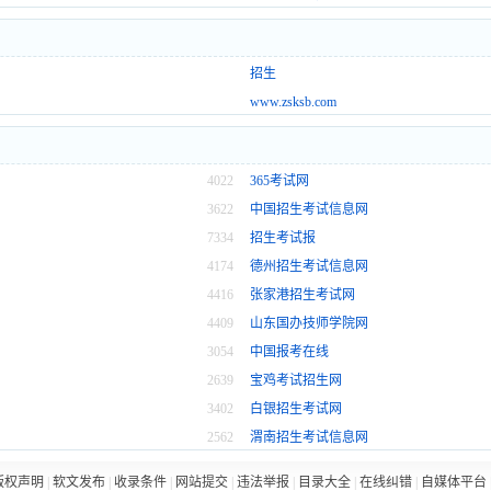
招生
www.zsksb.com
4022
365考试网
3622
中国招生考试信息网
7334
招生考试报
4174
德州招生考试信息网
4416
张家港招生考试网
4409
山东国办技师学院网
3054
中国报考在线
2639
宝鸡考试招生网
3402
白银招生考试网
2562
渭南招生考试信息网
版权声明
|
软文发布
|
收录条件
|
网站提交
|
违法举报
|
目录大全
|
在线纠错
|
自媒体平台