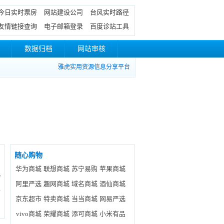
今日实时票房
网站建设公司
台风实时路径
友情链接查询
电子邮箱登录
百度诊站工具
数据归档
网站审核
雅虎实用资源信息分享平台
随心购物
华为商城
联想商城
苏宁易购
苹果商城
务
阿里严选
趣网商城
域名商城
酒仙商城
位
京东超市
特卖商城
当当商城
网易严选
vivo商城
荣耀商城
添可商城
小米有品