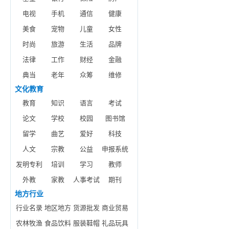
电视
手机
通信
健康
美食
宠物
儿童
女性
时尚
旅游
生活
品牌
法律
工作
财经
金融
典当
老年
众筹
维修
文化教育
教育
知识
语言
考试
论文
学校
校园
图书馆
留学
曲艺
爱好
科技
人文
宗教
公益
申报系统
发明专利
培训
学习
教师
外教
家教
人事考试
期刊
地方行业
行业名录
地区地方
货源批发
商业贸易
农林牧渔
食品饮料
服装鞋帽
礼品玩具