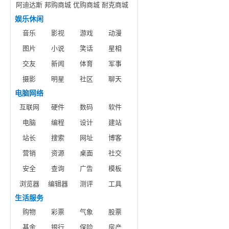
阿迪达斯
邦购商城
优购商城
耐克商城
娱乐休闲
音乐
影视
游戏
动漫
图片
小说
笑话
星相
交友
新闻
体育
军事
摄影
明星
社区
聊天
电脑网络
互联网
硬件
数码
软件
电脑
编程
设计
建站
站长
搜索
网址
博客
营销
资源
桌面
社交
安全
查询
广告
模板
浏览器
编辑器
测评
工具
生活服务
购物
彩票
气象
股票
基金
银行
保险
房产