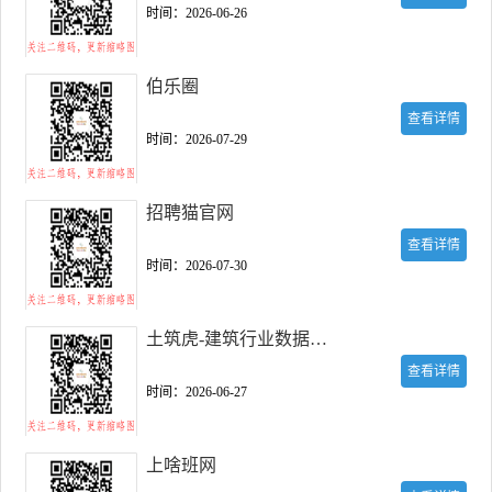
时间：2026-06-26
伯乐圈
查看详情
时间：2026-07-29
招聘猫官网
查看详情
时间：2026-07-30
土筑虎-建筑行业数据应用服务平台
查看详情
时间：2026-06-27
上啥班网