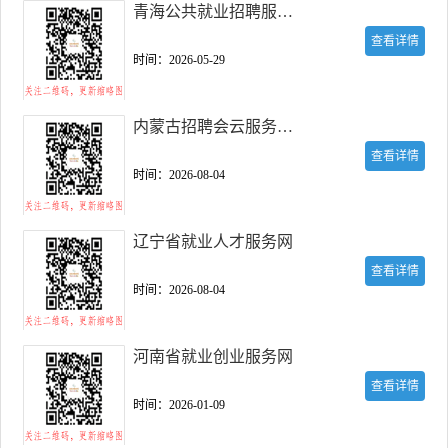
青海公共就业招聘服务平台
查看详情
时间：2026-05-29
内蒙古招聘会云服务平台
查看详情
时间：2026-08-04
辽宁省就业人才服务网
查看详情
时间：2026-08-04
河南省就业创业服务网
查看详情
时间：2026-01-09