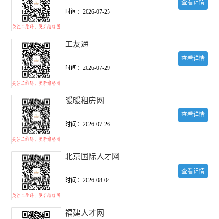
查看详情
时间：2026-07-25
工友通
查看详情
时间：2026-07-29
暖暖租房网
查看详情
时间：2026-07-26
北京国际人才网
查看详情
时间：2026-08-04
福建人才网