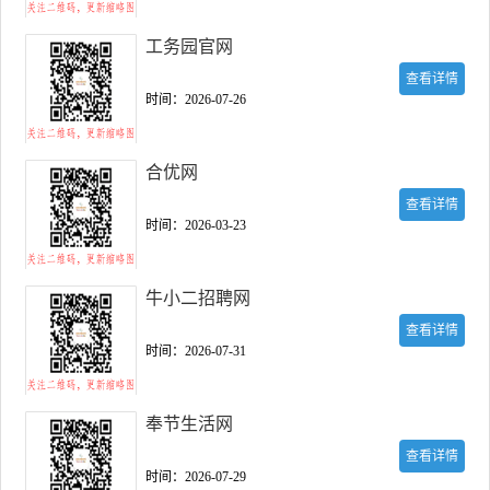
工务园官网
查看详情
时间：2026-07-26
合优网
查看详情
时间：2026-03-23
牛小二招聘网
查看详情
时间：2026-07-31
奉节生活网
查看详情
时间：2026-07-29