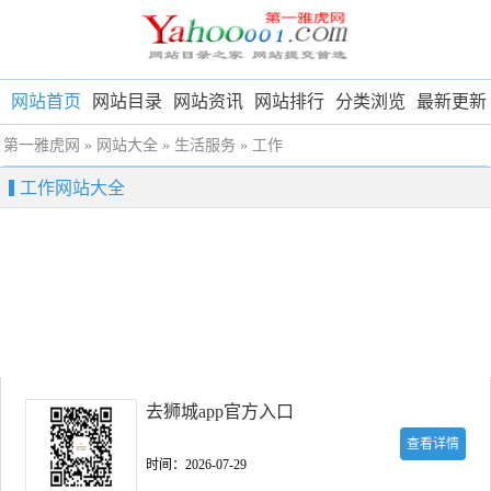
网站首页
网站目录
网站资讯
网站排行
分类浏览
最新更新
第一雅虎网
»
网站大全
»
生活服务
»
工作
工作网站大全
去狮城app官方入口
查看详情
时间：2026-07-29