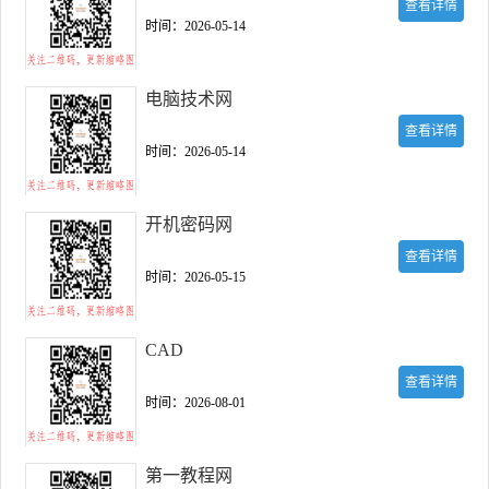
查看详情
时间：2026-05-14
电脑技术网
查看详情
时间：2026-05-14
开机密码网
查看详情
时间：2026-05-15
CAD
查看详情
时间：2026-08-01
第一教程网