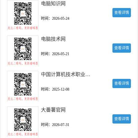
电脑知识网
查看详情
时间：2026-05-24
电脑技术网
查看详情
时间：2026-05-21
中国计算机技术职业资格网 | 首页
查看详情
时间：2025-12-08
大番薯官网
查看详情
时间：2026-07-31