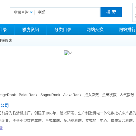
收录查询
目录
雅虎资讯
分类目录
网站交换
网站排行
机械仪表
PageRank
BaiduRank
SogouRank
AlexaRank
点入次数
点出次数
人气指数
限公司
前身为临沂机床厂，创建于1965年，是以研发、生产制造机电一体化数控机床产品
术企业，主营小型数控车床、台式车床、多功能机床、立式加工中心、车铣复合机床
床、数控车床、车床等。
藏