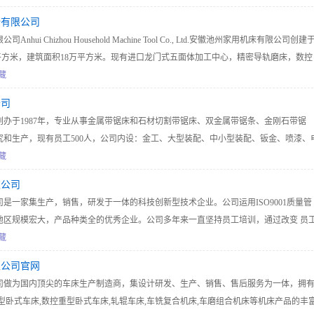
份有限公司
ui Chizhou Household Machine Tool Co., Ltd.安徽池州家用机床有限公司创建
.5万平方米，建筑面积18万平方米。现有进口龙门式五面体加工中心，精密导轨磨床，数控
，卧式加工中心，数控车床，数控万能磨床，数控铣床等各类生产设备五百余台。等4
藏
品远销国内外，并在140多个国家和地区建立了国际市场网络。产品广泛应用于航空航
公司
模具制造，纺织，信息产业，通用机械等领域。
办于1987年，专业从事金属带锯床和石材切割带锯床、双金属带锯条、金刚石带锯
究和生产，现有员工500人，公司内设：金工、大型装配、中小型装配、钣金、喷漆、
设铸造、磨齿机、焊接机、钣金分公司。全国各省共有40个办事处，主要产品：卧室
藏
卧、立旋转式六大类，30多种规格90余种机型，并承接各种非标超大型专用机。年
限公司
条300万米以上。
是一家集生产，销售，研发于一体的科技创新型技术企业。公司运用ISO9001质量管
地区规模宏大，产品种类全的优秀企业。公司多年来一直坚持员工培训，通过改变 员
进先进的经营管理理念和方法，全面提高员工素质，提升现代化管理水平。
藏
限公司官网
司做为国内顶尖的车床生产制造商，集设计研发、生产、销售、售后服务为一体，拥
型卧式车床,数控重型卧式车床,轧辊车床,车铣复合机床,车磨组合机床等机床产品的丰