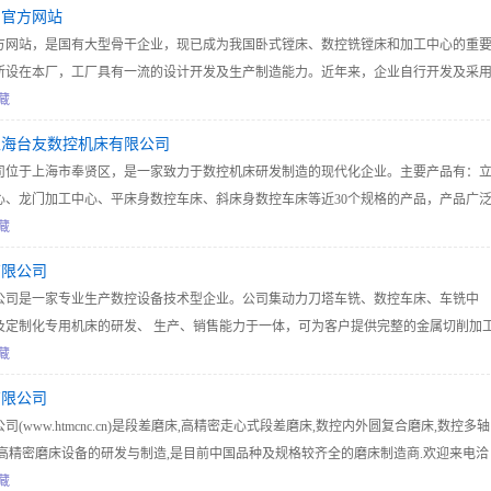
司官方网站
方网站，是国有大型骨干企业，现已成为我国卧式镗床、数控铣镗床和加工中心的重
所设在本厂，工厂具有一流的设计开发及生产制造能力。近年来，企业自行开发及采
技术，主要生产各种型号卧式镗床、落地铣镗床、数控铣镗床、立卧加工中心、柔性
藏
产品。并不断形成经济规模，为汽车、机车车辆、航空航天、国防工业及上海磁悬浮
上海台友数控机床有限公司
。产品畅销全国各地并远销世界 60 多个国家和地区。服务电话-024-86672340
司位于上海市奉贤区，是一家致力于数控机床研发制造的现代化企业。主要产品有：
心、龙门加工中心、平床身数控车床、斜床身数控车床等近30个规格的产品，产品广
汽车、通信、电子等多个行业领域。
藏
有限公司
公司是一家专业生产数控设备技术型企业。公司集动力刀塔车铣、数控车床、车铣中
及定制化专用机床的研发、 生产、销售能力于一体，可为客户提供完整的金属切削加
藏
有限公司
(www.htmcnc.cn)是段差磨床,高精密走心式段差磨床,数控内外圆复合磨床,数控多轴
高精密磨床设备的研发与制造,是目前中国品种及规格较齐全的磨床制造商.欢迎来电洽
藏