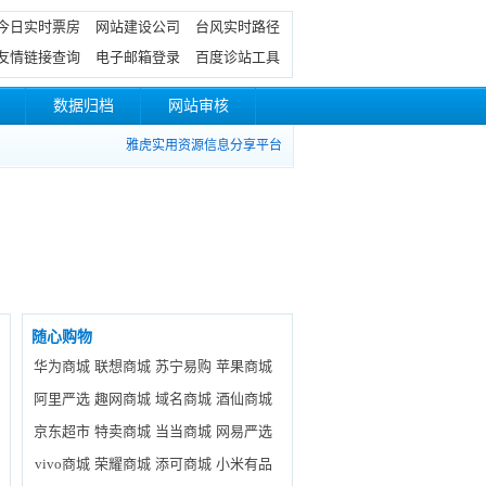
今日实时票房
网站建设公司
台风实时路径
友情链接查询
电子邮箱登录
百度诊站工具
数据归档
网站审核
雅虎实用资源信息分享平台
随心购物
华为商城
联想商城
苏宁易购
苹果商城
阿里严选
趣网商城
域名商城
酒仙商城
为
京东超市
特卖商城
当当商城
网易严选
、
vivo商城
荣耀商城
添可商城
小米有品