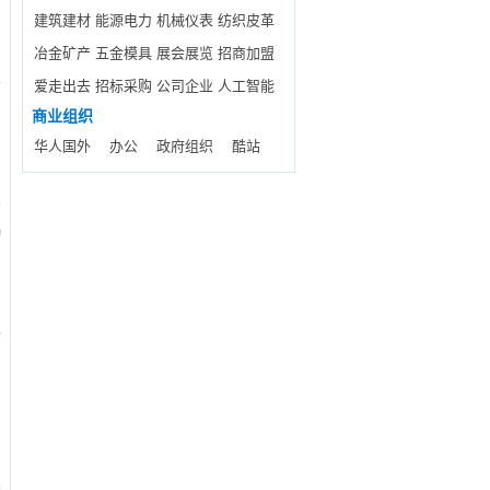
建筑建材
能源电力
机械仪表
纺织皮革
冶金矿产
五金模具
展会展览
招商加盟
车
爱走出去
招标采购
公司企业
人工智能
商业组织
华人国外
办公
政府组织
酷站
的
动
龙
核
数
外
品