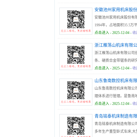
安徽池州家用机床股
安徽池州家用机床股份有限公司Anh
1994年，占地面积35
龙门铣床，立式加工中心
点击进入
- 2025-12-04 -
收
多种高科技先进设备。产
浙江雁荡山机床有限
天，汽车，造船，电力，
浙江雁荡山机床有限公司创
条、硬质合金带锯条的研
气及带锯条生产车间。外
点击进入
- 2025-12-04 -
收
立式铣锯组合、高速带锯及
山东鲁南数控机床有
产能力4000台套以上，锯
山东鲁南数控机床有限公司
理体系进行管理。是鲁南
观念，实施内部改革，引
点击进入
- 2025-12-04 -
收
青岛铭泰机床制造有
青岛铭泰机床制造有限公
多年生产重型卧式车床,大