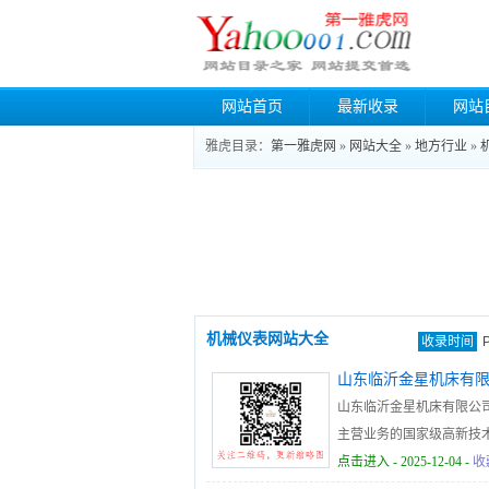
网站首页
最新收录
网站
雅虎目录：
第一雅虎网
»
网站大全
»
地方行业
»
机械仪表网站大全
收录时间
山东临沂金星机床有
山东临沂金星机床有限公司
主营业务的国家级高新技
高精度数控车床、小型车
点击进入
- 2025-12-04 -
收