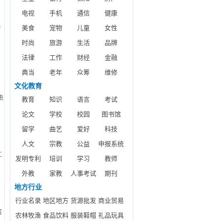
电视
手机
通信
健康
美食
宠物
儿童
女性
于
时尚
旅游
生活
品牌
0
法律
工作
财经
金融
典当
老年
众筹
维修
文化教育
电
教育
知识
语言
考试
、
论文
学校
校园
图书馆
生
留学
曲艺
爱好
科技
人文
宗教
公益
申报系统
工
发明专利
培训
学习
教师
外教
家教
人事考试
期刊
地方行业
有
行业名录
地区地方
货源批发
商业贸易
富
农林牧渔
食品饮料
服装鞋帽
礼品玩具