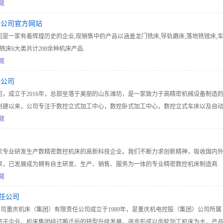
藏
限公司官方网站
是一家有着辉煌历史的企业,现销售中的产品以涵盖龙门铣床,导轨磨床,落地铣镗床,
铣床6大类共计200余种机床产品.
藏
限公司
，成立于2016年，总部坐落于美丽的山东潍坊，是一家致力于高精密机械设备制造
创建以来，公司专注于数控立式加工中心，数控卧式加工中心，数控立式车床以及自
拥有数控机床行业完整的产业链，具备从研发、设计、铸件、光机、钣金到整机一条
藏
铸件生产加工，到光机生产加工、钣金生产加工，再到数控整机组装调试，始终掌握
司
数控立式加工中心，数控卧式加工中心，数控立式车床，数控倒正立车，数控倒立车，
家专业研发生产数精密数控机床的高新科技企业。我们不断力求创新精神，吸收国内
品制造链条，领跑行业发展。
果，已发展成为拥有自主研发、生产、销售、服务为一体的专业精密数控机床制造商
藏
责任公司
公司重庆机床（集团）有限责任公司成立于1989年，是重庆机电控股（集团）公司所属
资子企业。机床集团经过搬迁后的转型升级发展，逐步形成以齿轮加工机床为主，产