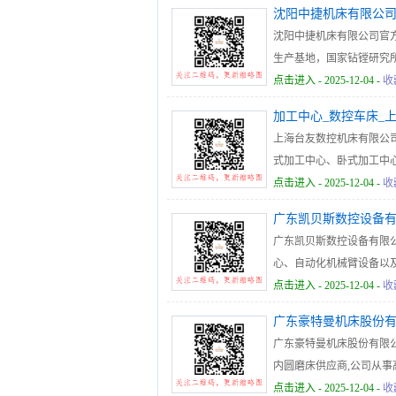
沈阳中捷机床有限公
沈阳中捷机床有限公司官
生产基地，国家钻镗研究
德国、日本和意大利先进
点击进入
- 2025-12-04 -
收
造单元及各种专用机床等
加工中心_数控车床_
重大工程项目提供了重要装备
上海台友数控机床有限公
式加工中心、卧式加工中
应用于模具制造、3C、
点击进入
- 2025-12-04 -
收
广东凯贝斯数控设备
广东凯贝斯数控设备有限
心、自动化机械臂设备以
解决方案。
点击进入
- 2025-12-04 -
收
广东豪特曼机床股份
广东豪特曼机床股份有限公司
内圆磨床供应商,公司从事
谈
点击进入
- 2025-12-04 -
收