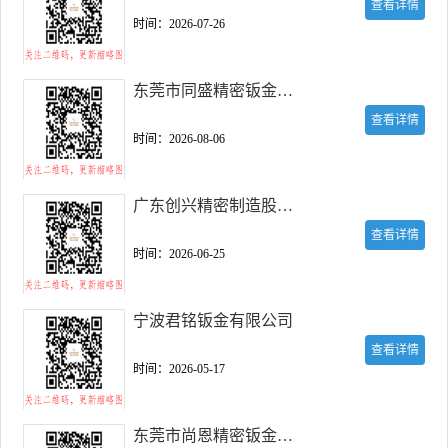
查看详情
时间：2026-07-26
东莞市同盛精密钣金制品有限公司
查看详情
时间：2026-08-06
广东创兴精密制造股份有限公司
查看详情
时间：2026-06-25
宁波君铭钣金有限公司
查看详情
时间：2026-05-17
东莞市尚恩精密钣金有限公司