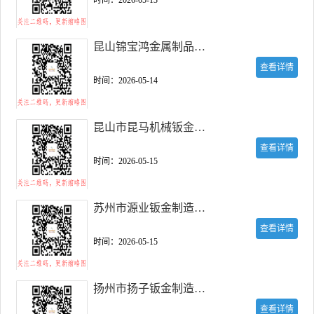
时间：2026-05-13
昆山锦宝鸿金属制品有限公司
查看详情
时间：2026-05-14
昆山市昆马机械钣金有限公司
查看详情
时间：2026-05-15
苏州市源业钣金制造有限公司
查看详情
时间：2026-05-15
扬州市扬子钣金制造有限公司
查看详情