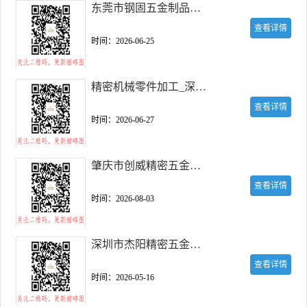
东莞市钢固五金制品有限公司-五金制品-螺丝
查看详情
时间：2026-06-25
精密机械零件加工_深圳市鑫邦辉五金制品有限公司
查看详情
时间：2026-06-27
肇庆市创威精密五金制品有限公司
查看详情
时间：2026-08-03
深圳市杰阳精密五金有限公司
查看详情
时间：2026-05-16