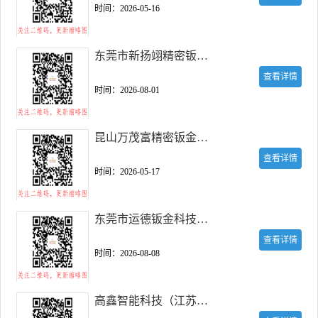
时间：2026-05-16
东莞市新扬翊精密钣金制造有限公司
查看详情
时间：2026-08-01
昆山万茂富精密钣金有限公司
查看详情
时间：2026-05-17
东莞市运德钣金科技有限公司
查看详情
时间：2026-08-08
高鑫智能科技（江苏）有限公司