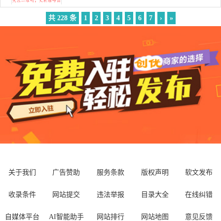
共 228 条
1
2
3
4
5
6
7
›
»
关于我们
广告赞助
服务条款
版权声明
软文发布
收录条件
网站提交
违法举报
目录大全
在线纠错
自媒体平台
AI智能助手
网站排行
网站地图
意见反馈