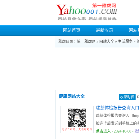
网站首页
最新收录
网站
雅虎目录：
第一雅虎网
»
网站大全
»
生活服务
»
健康网站大全
收录时间
瑞慈体检报告查询入
瑞慈体检报告查询入口https://re
检完毕后发送到手机上的查
请致电4001688188，联
点击进入
- 2024-10-06 -
收