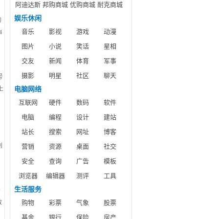
阿迪达斯
邦购商城
优购商城
耐克商城
娱乐休闲
的
音乐
影视
游戏
动漫
4
图片
小说
笑话
星相
交友
新闻
体育
军事
摄影
明星
社区
聊天
号
上
电脑网络
互联网
硬件
数码
软件
电脑
编程
设计
建站
站长
搜索
网址
博客
别
营销
资源
桌面
社交
安全
查询
广告
模板
各
浏览器
编辑器
测评
工具
生活服务
告
敬
购物
彩票
气象
股票
基金
银行
保险
房产