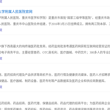
、北院区四个分院区及北林路社区卫生服务中心、紫辰路社区卫生服务中心等基层医
藏
体化管理、同质化服务，各有优势特色。同时，医院与惠济区人民医院等70余家医院
大学附属人民医院官网
展的分级诊疗体系。
学附属人民医院、重庆市医学科学院）是重庆市首批“国家三级甲等医院”。经重庆市政
民医院、重庆市中山医院合并组建，于2016年3月25日挂牌成立。拥有两江院本部、
眼耳鼻咽喉科医院），以及独立区域的健康管理中心。2022年1月，重庆市医学科学
藏
重庆大学附属医院。
中旗下西南最大的纯终端医药批发商，经药监局批准粤通医药网获取互联网经营双证
电子商务平台，主要经营普药、OTC高毛利、医疗器械、中药饮片；300多人的专业
驾护航，为您提供最有价值、质量最可靠、发票完整的医药服务；平台的三个百分百
藏
，网址:www.scjzyt.com
网，医药招商代理及产品供求等商机平台，医药行情及健康资讯媒体，医药人才招聘
保健品、医疗器械、制药设备、医药专利等产品数据库及医药企业和供应商数据库。
藏
医药招商、药品招商、医药代理、保健品招商、药品代理的招商平台；为医药招商企
务；提供医药展会，医药招标，医药中标，医药资讯，药品使用说明书等资讯信息。