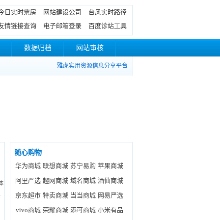
今日实时票房
网站建设公司
台风实时路径
友情链接查询
电子邮箱登录
百度诊站工具
数据归档
网站审核
雅虎实用资源信息分享平台
随心购物
华为商城
联想商城
苏宁易购
苹果商城
阿里严选
趣网商城
域名商城
酒仙商城
：体
京东超市
特卖商城
当当商城
网易严选
码
vivo商城
荣耀商城
添可商城
小米有品