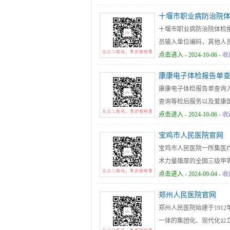
十堰市职业病防治院
十堰市职业病防治院体检报告查询系
员输入单位编码，其他人
后请立即修改密码，密码
点击进入
- 2024-10-06 -
收
康康电子体检报告单
康康电子体检报告单查询入口htt
查询等检后服务以及爱康
报告解读、一对一的在线
点击进入
- 2024-10-06 -
收
宝鸡市人民医院官网
宝鸡市人民医院一所集医
术力量雄厚的全国三级甲等综合
点击进入
- 2024-09-04 -
收
郑州人民医院官网
郑州人民医院始建于191
一体的集团化、现代化公