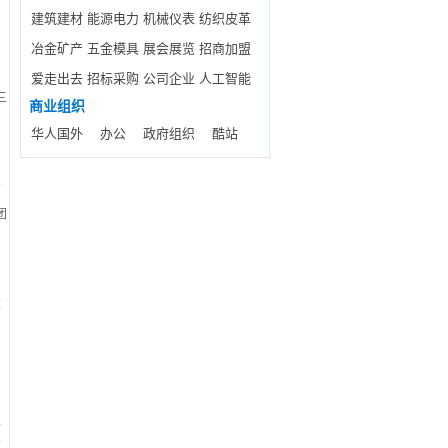
疗
建筑建材
能源电力
机械仪表
纺织皮革
紧
冶金矿产
五金模具
展会展览
招商加盟
爱走出去
招标采购
公司企业
人工智能
三
商业组织
院
华人国外
办公
政府组织
酷站
的
团
服
求
业
药