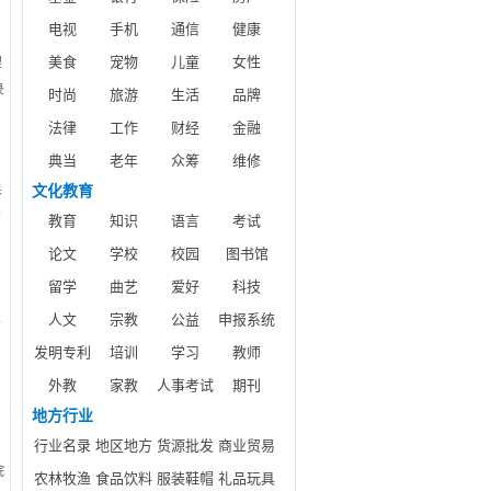
电视
手机
通信
健康
美食
宠物
儿童
女性
理
录
时尚
旅游
生活
品牌
法律
工作
财经
金融
典当
老年
众筹
维修
果
文化教育
的
教育
知识
语言
考试
论文
学校
校园
图书馆
留学
曲艺
爱好
科技
技
人文
宗教
公益
申报系统
发明专利
培训
学习
教师
外教
家教
人事考试
期刊
地方行业
为
行业名录
地区地方
货源批发
商业贸易
院
农林牧渔
食品饮料
服装鞋帽
礼品玩具