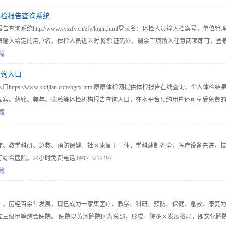
体检报告查询系统
统http://www.syszfy.cn/zfy/login.html登录名：体检人员输入档案号，单位管
员输入给定的用户名。体检人员进入时,除验证码外，剩余三项输入任意两项即可，登
忘记后可输入其它两项内容登录,然后设置新密码
藏
查询入口
ps://www.kktijian.com/bgcx.html康康体检网提供体检报告在线查询、个人体检结
国宾、慈铭、美年、瑞慈等体检机构报告查询入口，在本平台预约用户还可享受免费
医生咨询服务
藏
疗、教学科研、急救、预防保健、社区康复于一体，学科建制齐全，医疗设备先进，
医院。24小时免费电话:0917-3272497.
藏
2年，历经百余年发展，现已成为一家集医疗、教学、科研、预防、保健、急救、康复
立三级甲等综合医院。 医院以黄河路院区为总部，形成一院多区发展格局，即文化路