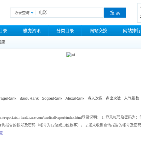
收录查询
目录
雅虎资讯
分类目录
网站交换
网站排行
健康
PageRank
BaiduRank
SogouRank
AlexaRank
点入次数
点出次数
人气指数
口
port.rich-healthcare.com/medicalReport/index.html登录说明： 1. 登录帐号及密码为
询报告的帐号及密码（帐号为12位或13位数字）。 2.如未收到查询报告的帐号及密
系客服补发。
藏