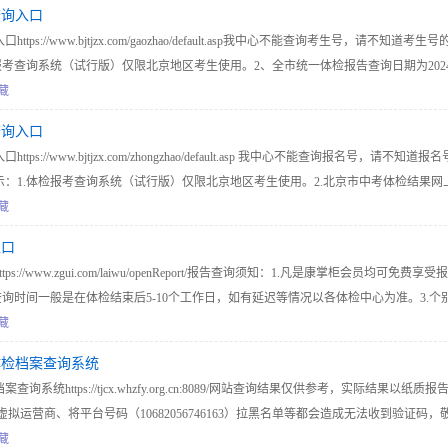
查询入口
s://www.bjtjzx.com/gaozhao/default.asp我中心不能查询考生号，请不知道考生号
报考查询系统（试行版）仅限北京地区考生使用。2、全市统一体检报告查询日期为202
、 全市补检考生，体检报告查询日期为2024年6月20日至8月31日。
藏
查询入口
s://www.bjtjzx.com/zhongzhao/default.asp 我中心不能查询报名号，请不知道报名
：1.体检报考查询系统（试行版）仅限北京地区考生使用。2.北京市中考体检结果网
0日至5月31日。3.北京市中考体检补检结果查询时间为：2024年5月10日至5月31日。
藏
入口
//www.zgui.com/laiwu/openReport/报告查询须知：1.凡是康掌柜会员均可免费享受报
查询时间一般是在体检结束后5-10个工作日，如有延迟等情况以各体检中心为准。3.个
查询服务或需要提供纸质报告的，请您直接与体检中心联系，造成不便，敬请谅解。4.
藏
报告来源于各医院体检中心，仅供方便查询参考使用，不具法律效力，如有疑问请以
体检档案查询系统
准。
统https://tjcx.whzfy.org.cn:8089/网站查询结果仅供参考，实际结果以纸质报
拟运营商、将平台号码（10682056746163）拉黑名单等都会造成无法收到验证码，
藏