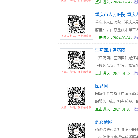
区、郑东院区、南部院区
点击进入
- 2024-09-04 -
收
卫生机构。各院区实行一
重庆市人民医院-重庆
密合作，形成了集团化发
重庆市人民医院（重庆大
府批准，由原重庆市第三人
院院区、中山院区（重庆市
点击进入
- 2024-09-04 -
收
成立。2023年9月，成为
江药四川医药网
【江药四川医药网】是江
正规药品采、批发、销售的
队为您的采购和销售，保
点击进入
- 2024-01-28 -
收
务保证您的货款、发票和快速送达
医药网
网盛生意宝旗下中国医药
职服务中心，拥有药品、
点击进入
- 2024-01-28 -
收
药路通网
药路通医药网打造专业的
与医药代理商提供优质服