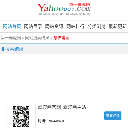
网站首页
网站目录
网站资讯
网站排行
分类浏览
最新更新
第一雅虎网
» 网站搜索结果 »
恐怖漫画
搜索结果
飒漫画官网_飒漫画主站
查看详情
时间：2024-09-01