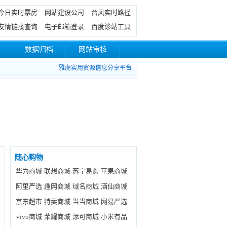
今日实时票房
网站建设公司
台风实时路径
友情链接查询
电子邮箱登录
百度诊站工具
数据归档
网站审核
雅虎实用资源信息分享平台
随心购物
华为商城
联想商城
苏宁易购
苹果商城
阿里严选
趣网商城
域名商城
酒仙商城
京东超市
特卖商城
当当商城
网易严选
vivo商城
荣耀商城
添可商城
小米有品