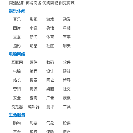
阿迪达斯
邦购商城
优购商城
耐克商城
间
娱乐休闲
音乐
影视
游戏
动漫
图片
小说
笑话
星相
交友
新闻
体育
军事
摄影
明星
社区
聊天
电脑网络
互联网
硬件
数码
软件
电脑
编程
设计
建站
站长
搜索
网址
博客
营销
资源
桌面
社交
安全
查询
广告
模板
浏览器
编辑器
测评
工具
生活服务
购物
彩票
气象
股票
基金
银行
保险
房产