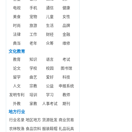
电视
手机
通信
健康
美食
宠物
儿童
女性
时尚
旅游
生活
品牌
法律
工作
财经
金融
典当
老年
众筹
维修
文化教育
教育
知识
语言
考试
论文
学校
校园
图书馆
留学
曲艺
爱好
科技
人文
宗教
公益
申报系统
发明专利
培训
学习
教师
外教
家教
人事考试
期刊
地方行业
行业名录
地区地方
货源批发
商业贸易
农林牧渔
食品饮料
服装鞋帽
礼品玩具