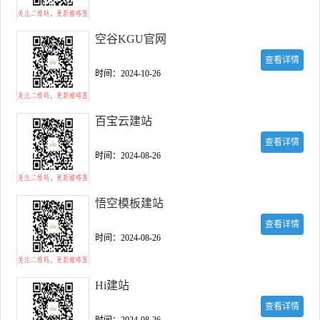
空谷KGU官网
查看详情
时间：2024-10-26
百宝云建站
查看详情
时间：2024-08-26
悟空模板建站
查看详情
时间：2024-08-26
Hi建站
查看详情