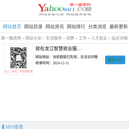
网站首页
网站目录
网站资讯
网站排行
分类浏览
最新更新
第一雅虎网
»
网站大全
»
生活服务
»
招聘
»
工作
»
人才就业
» 站点详细
就在龙江智慧就业服务平台
网站地址：当前链接已失效，无法访问哦
暂无入口
收录时间：2024-12-11
SEO信息