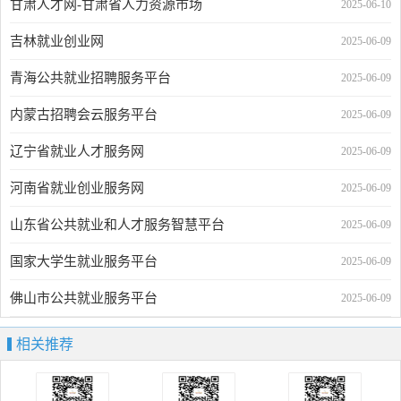
甘肃人才网-甘肃省人力资源市场
2025-06-10
吉林就业创业网
2025-06-09
青海公共就业招聘服务平台
2025-06-09
内蒙古招聘会云服务平台
2025-06-09
辽宁省就业人才服务网
2025-06-09
河南省就业创业服务网
2025-06-09
山东省公共就业和人才服务智慧平台
2025-06-09
国家大学生就业服务平台
2025-06-09
佛山市公共就业服务平台
2025-06-09
相关推荐