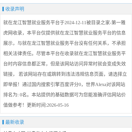
收录声明
就在龙江智慧就业服务平台
于2024-12-11被目录之家-第一雅
虎网收录，本平台仅提供
就在龙江智慧就业服务平台
的信息
展示，与
就在龙江智慧就业服务平台
没有任何关系，不承担
相关法律责任。尽管本平台在收录
就在龙江智慧就业服务平
台
时内容信息都正常，但是该网站访问异常时就会变成失效
链接， 若该网站存在或跳转到违法违规信息页面，请选择
立
即举报
！通过国内搜索引擎百度评分0，世界Alexa对该网站
排名为: 0名。本站提供的基础数据可为您能准确评估网站价
值做参考！
更新时间:2026-05-16
最新收录