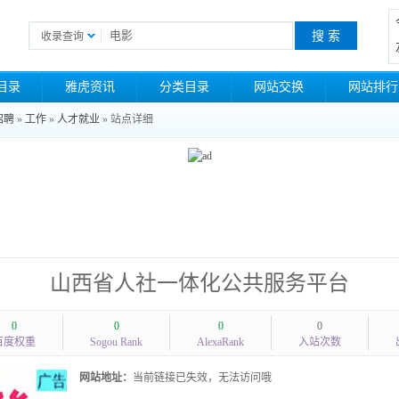
收录查询
目录
雅虎资讯
分类目录
网站交换
网站排行
招聘
»
工作
»
人才就业
» 站点详细
山西省人社一体化公共服务平台
0
0
0
0
百度权重
Sogou Rank
AlexaRank
入站次数
网站地址：
当前链接已失效，无法访问哦