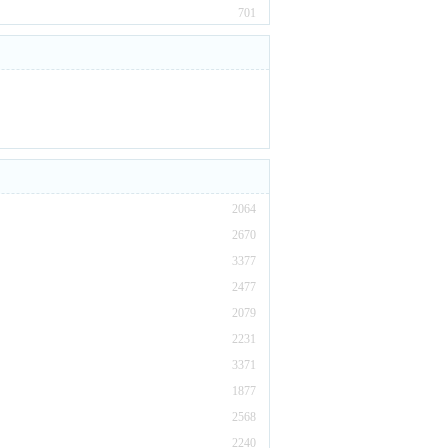
701
2064
2670
3377
2477
2079
2231
3371
1877
2568
2240