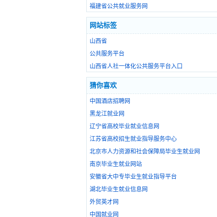
福建省公共就业服务网
网站标签
山西省
公共服务平台
山西省人社一体化公共服务平台入口
猜你喜欢
中国酒店招聘网
黑龙江就业网
辽宁省高校毕业就业信息网
江苏省高校招生就业指导服务中心
北京市人力资源和社会保障局毕业生就业网
南京毕业生就业网站
安徽省大中专毕业生就业指导平台
湖北毕业生就业信息网
外贸英才网
中国就业网