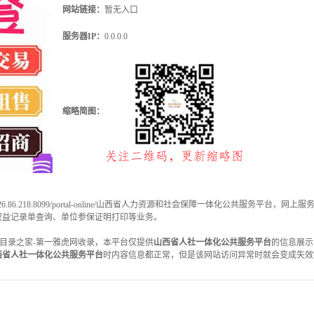
网站链接：
暂无入口
服务器IP：
0.0.0.0
缩略简图：
.26.86.218:8099/portal-online/山西省人力资源和社会保障一体化公共服务
权益记录单查询、单位参保证明打印等业务。
-12被目录之家-第一雅虎网收录，本平台仅提供
山西省人社一体化公共服务平台
的信息展示
西省人社一体化公共服务平台
时内容信息都正常，但是该网站访问异常时就会变成失效